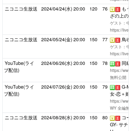
ニコニコ生放送
2024/04/24(水)
20:00
120
76
もう
￥
！
ざの上の
ゲスト：中
https://liv
ニコニコ生放送
2024/05/24(金)
20:00
150
77
鳥魂
￥
！
ゲスト：中
https://liv
YouTube(ライ
2024/06/26(水)
20:00
150
78
同級
注
！
ブ配信)
https://ww
無料公開
YouTube(ライ
2024/07/26(金)
20:00
150
79
G-
注
！
ブ配信)
女-恋＋姫
https://w
WY
全編無
ニコニコ生放送
2024/08/28(水)
20:00
150
80
コー
￥
！
GY- サチコ