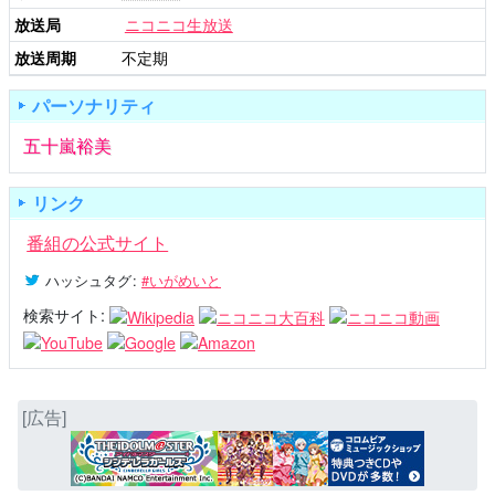
放送局
ニコニコ生放送
放送周期
不定期
パーソナリティ
五十嵐裕美
リンク
番組の公式サイト
ハッシュタグ
:
#いがめいと
検索サイト:
[広告]