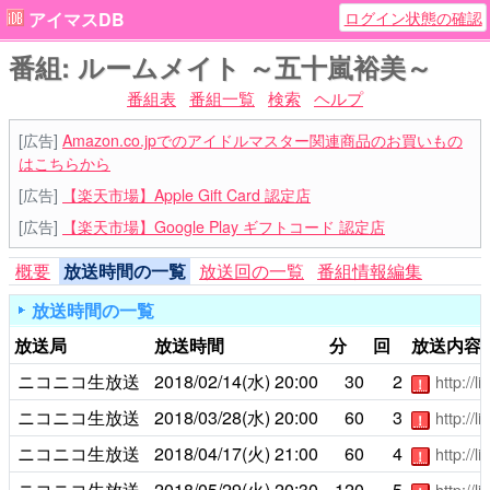
ログイン状態の確認
アイマスDB
番組: ルームメイト ～五十嵐裕美～
番組表
番組一覧
検索
ヘルプ
[広告]
Amazon.co.jpでのアイドルマスター関連商品のお買いもの
はこちらから
[広告]
【楽天市場】Apple Gift Card 認定店
[広告]
【楽天市場】Google Play ギフトコード 認定店
概要
放送時間の一覧
放送回の一覧
番組情報編集
放送時間の一覧
放送局
放送時間
分
回
放送内容
ニコニコ生放送
2018/02/14(水)
20:00
30
2
http://
！
ニコニコ生放送
2018/03/28(水)
20:00
60
3
http://
！
ニコニコ生放送
2018/04/17(火)
21:00
60
4
http://
！
ニコニコ生放送
2018/05/29(火)
20:30
120
5