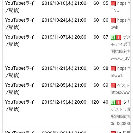
YouTube(ライ
2019/10/10(木)
21:00
60
35
https:/
！
ブ配信)
TNU
YouTube(ライ
2019/10/24(木)
21:00
60
36
https:/
！
ブ配信)
pwk
YouTube(ライ
2019/11/07(木)
20:30
60
37
ゲス
注
！
ブ配信)
モアイ岩下
開始時刻前
v=vzO_JVd
YouTube(ライ
2019/11/21(木)
21:00
60
38
https:/
！
ブ配信)
mGws
YouTube(ライ
2019/12/05(木)
21:00
60
39
ゲスト
！
ブ配信)
https://ww
YouTube(ライ
2019/12/19(木)
20:00
120
40
クリ
注
！
ブ配信)
ゲスト：桃
配信時間拡
0n-0q088F
YouTube(ライ
2020/01/02(木)
21:00
-
-
in 早