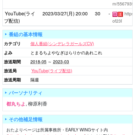
m/5567935
YouTube(ライ
2023/03/27(月)
20:00
30
-
http
終
！
ブ配信)
of23I
番組の基本情報
カテゴリ
個人番組(シンデレラガールズCV)
よみ
とまるちよやなぎはらりかのあれこれ
放送期間
2018-05
～
2023-03
放送局
YouTube(ライブ配信)
放送周期
隔週
パーソナリティ
都丸ちよ
,
柳原利香
その他補足情報
おたよりページは所属事務所・EARLY WINGサイト内