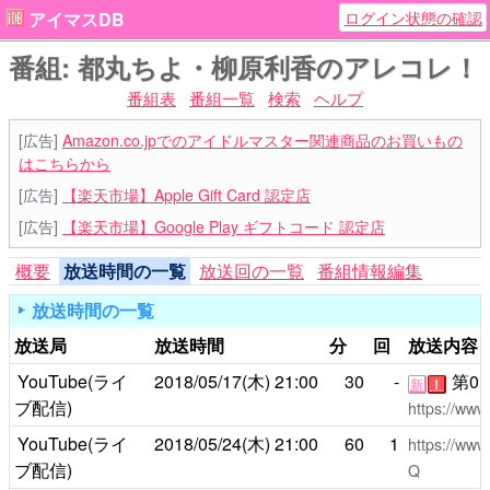
ログイン状態の確認
アイマスDB
番組: 都丸ちよ・柳原利香のアレコレ！
番組表
番組一覧
検索
ヘルプ
[広告]
Amazon.co.jpでのアイドルマスター関連商品のお買いもの
はこちらから
[広告]
【楽天市場】Apple Gift Card 認定店
[広告]
【楽天市場】Google Play ギフトコード 認定店
概要
放送時間の一覧
放送回の一覧
番組情報編集
放送時間の一覧
放送局
放送時間
分
回
放送内容
YouTube(ライ
2018/05/17(木)
21:00
30
-
第0
新
！
ブ配信)
https://ww
YouTube(ライ
2018/05/24(木)
21:00
60
1
https://ww
ブ配信)
Q