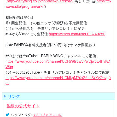
(
http://earlywing.co.jp/contactwp/arekore/
)もしくはE波(
https://e-
wave.site/program/arkr/
)
初回配信は第0回
月2回生配信、その他ラジオ(収録済)を不定期配信
#41から番組名を「チヨリカアレコレ！」に変更
#64からVimeoにて生配信
https://vimeo.com/user106749252
pixiv FANBOX有料支援者(月350円)向けオマケ動画あり
#50まではYouTube・EARLY WINGチャンネルにて配信：
https://www.youtube.com/channel/UCRW6r5wVPwDjw8E4FvKC
W0g
#51～#63はYouTube・チヨリカアレコレ！チャンネルにて配信
https://www.youtube.com/channel/UCkIkpM70xZ6hcSxYyOavg0
Q/
リンク
番組の公式サイト
ハッシュタグ
:
#チヨリカアレコレ