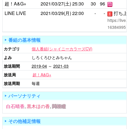
超！A&G+
2021/03/27(土)
25:30
30
96
終
LINE LIVE
2021/03/29(月)
22:00
-
-
打ち上
！
https://liv
16384995
番組の基本情報
カテゴリ
個人番組(シャイニーカラーズCV)
よみ
しろくろひとみちゃん
放送期間
2019-04
～
2021-03
放送局
超！A&G+
放送周期
毎週
パーソナリティ
白石晴香
,
黒木ほの香
,
関根瞳
その他補足情報