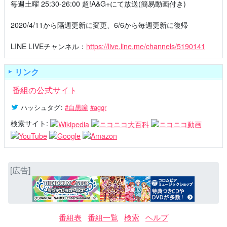
毎週土曜 25:30-26:00 超!A&G+にて放送(簡易動画付き)
2020/4/11から隔週更新に変更、6/6から毎週更新に復帰
LINE LIVEチャンネル：
https://live.line.me/channels/5190141
リンク
番組の公式サイト
ハッシュタグ
:
#白黒瞳
#agqr
検索サイト:
[広告]
番組表
番組一覧
検索
ヘルプ