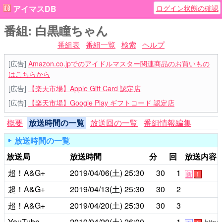
ログイン状態の確認
アイマスDB
番組: 白黒瞳ちゃん
番組表
番組一覧
検索
ヘルプ
[広告]
Amazon.co.jpでのアイドルマスター関連商品のお買いもの
はこちらから
[広告]
【楽天市場】Apple Gift Card 認定店
[広告]
【楽天市場】Google Play ギフトコード 認定店
概要
放送時間の一覧
放送回の一覧
番組情報編集
放送時間の一覧
放送局
放送時間
分
回
放送内容
超！A&G+
2019/04/06(土)
25:30
30
1
新
！
超！A&G+
2019/04/13(土)
25:30
30
2
超！A&G+
2019/04/20(土)
25:30
30
3
YouTube
2019/04/20(土)
26:00
-
1