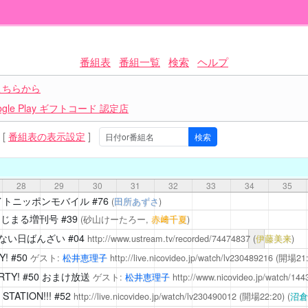
番組表
番組一覧
検索
ヘルプ
こちらから
le Play ギフトコード 認定店
[
番組表の表示設定
]
28
29
30
31
32
33
34
35
イトニッポンモバイル
#76
(
田所あずさ
)
えじまる増刊号
#39
(砂山けーたろー,
赤﨑千夏
)
ない日ばんざい
#04
http://www.ustream.tv/recorded/74474837
(
伊藤美来
)
Y!
#50
ゲスト:
松井恵理子
http://live.nicovideo.jp/watch/lv230489216
(開場21:
RTY!
#50 おまけ放送
ゲスト:
松井恵理子
http://www.nicovideo.jp/watch/14
STATION!!!
#52
http://live.nicovideo.jp/watch/lv230490012
(開場22:20)
(
沼倉