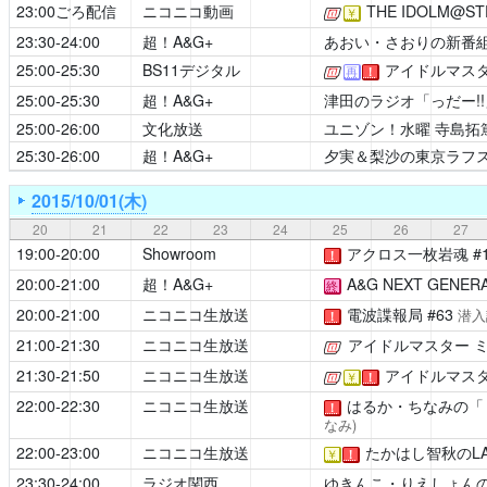
23:00ごろ配信
ニコニコ動画
THE IDOLM@STE
[公式]
￥
23:30-24:00
超！A&G+
あおい・さおりの新番
25:00-25:30
BS11デジタル
アイドルマスター 
[公式]
再
！
25:00-25:30
超！A&G+
津田のラジオ「っだー!!
25:00-26:00
文化放送
ユニゾン！水曜 寺島拓
25:30-26:00
超！A&G+
夕実＆梨沙の東京ラフ
2015/10/01(木)
20
21
22
23
24
25
26
27
19:00-20:00
Showroom
アクロス一枚岩魂
#
！
20:00-21:00
超！A&G+
A&G NEXT GENERAT
終
20:00-21:00
ニコニコ生放送
電波諜報局
#63
潜入
！
21:00-21:30
ニコニコ生放送
アイドルマスター 
[公式]
21:30-21:50
ニコニコ生放送
アイドルマスタ
[公式]
￥
！
22:00-22:30
ニコニコ生放送
はるか・ちなみの「
！
なみ)
22:00-23:00
ニコニコ生放送
たかはし智秋のLAD
￥
！
23:30-24:00
ラジオ関西
ゆきんこ・りえしょん