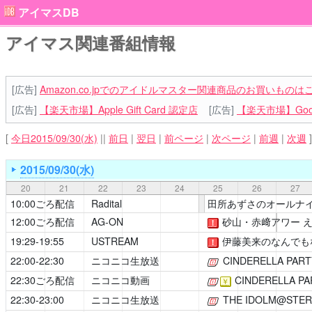
アイマスDB
アイマス関連番組情報
[広告]
Amazon.co.jpでのアイドルマスター関連商品のお買いものは
[広告]
【楽天市場】Apple Gift Card 認定店
[広告]
【楽天市場】Goog
[
今日2015/09/30(水)
||
前日
|
翌日
|
前ページ
|
次ページ
|
前週
|
次週
]
2015/09/30(水)
20
21
22
23
24
25
26
27
10:00ごろ配信
Radital
田所あずさのオールナ
12:00ごろ配信
AG-ON
砂山・赤﨑アワー 
！
19:29-19:55
USTREAM
伊藤美来のなんでも
！
22:00-22:30
ニコニコ生放送
CINDERELLA PART
[公式]
22:30ごろ配信
ニコニコ動画
CINDERELLA PA
[公式]
￥
22:30-23:00
ニコニコ生放送
THE IDOLM@STER 
[公式]