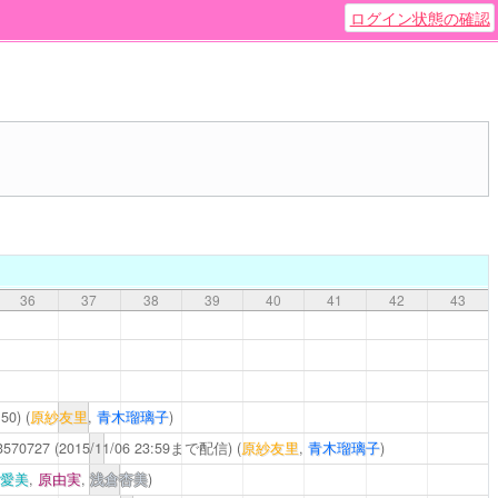
ログイン状態の確認
36
37
38
39
40
41
42
43
50)
(
原紗友里
,
青木瑠璃子
)
43570727
(2015/11/06 23:59まで配信)
(
原紗友里
,
青木瑠璃子
)
愛美
,
原由実
,
浅倉杏美
)