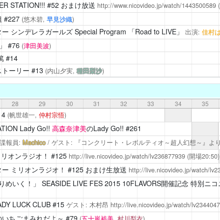
R STATION!!!
#52 おまけ放送
http://www.nicovideo.jp/watch/1443500589
(
組
#227
(悠木碧,
早見沙織
)
シンデレラガールズ Special Program 「Road to LIVE」
出演:
佳村
」
#76
(
津田美波
)
篤
#14
ストーリー
#13
(内山夕実,
種田梨沙
)
28
29
30
31
32
33
34
35
14
(帆世雄一,
仲村宗悟
)
ION Lady Go!!
高森奈津美
のLady Go!! #261
諜報員:
Machico
/ ゲスト: 『コンクリート・レボルティオ～超人幻想～』よ
ミリオンラジオ！
#125
http://live.nicovideo.jp/watch/lv236877939
(開場20:50)
ー ミリオンラジオ！
#125 おまけ生放送
http://live.nicovideo.jp/watch/lv
りめいく！」
SEASIDE LIVE FES 2015 10FLAVORS開催記念 特
Y LUCK CLUB
#15
ゲスト: 木村昂
http://live.nicovideo.jp/watch/lv234404
のいちごまみれだよ～
#79
(
五十嵐裕美
,
村川梨衣
)