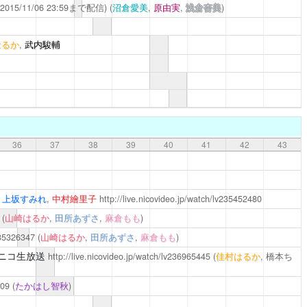
2015/11/06 23:59まで配信)
(
沼倉愛美
,
原由実
,
浅倉杏美
)
はるか
,
武内駿輔
36
37
38
39
40
41
42
43
り
上坂すみれ
,
中村繪里子
http://live.nicovideo.jp/watch/lv235452480
(
山崎はるか
,
田所あずさ
,
麻倉もも
)
235326347
(
山崎はるか
,
田所あずさ
,
麻倉もも
)
別ニコニコ生放送
http://live.nicovideo.jp/watch/lv236965445
(
佳村はるか
, 橋本ち
709
(
たかはし智秋
)