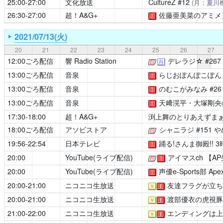
25:00-27:00
文化放送
CultureZ
#12
(月：
夏川
26:30-27:00
超！A&G+
佐藤亜美菜のアミメ
！
2021/07/13(火)
20
21
22
23
24
25
26
27
12:00ごろ配信
響 Radio Station
デレラジ☆
#267
[公式]
再
13:00ごろ配信
音泉
らじおぽんぽこぽん
！
13:00ごろ配信
音泉
のむこがみなみ
#2
！
13:00ごろ配信
音泉
天﨑滉平・大塚剛央
！
17:30-18:00
超！A&G+
渕上舞のとりあえずま
18:00ごろ配信
アソビストア
シャニラジ
#151
[公式]
19:56-22:54
日本テレビ
踊る!さんま御殿!! 3
！
20:00
YouTube(ライブ配信)
アイマスch
【AP
[公式]
！
20:00
YouTube(ライブ配信)
声優e-Sports部
Ape
！
20:00-21:00
ニコニコ生放送
友達フラグが立ち
￥
！
20:00-21:00
ニコニコ生放送
渡部優衣の虎視豚
￥
！
21:00-22:00
ニコニコ生放送
エンディングは上
￥
！