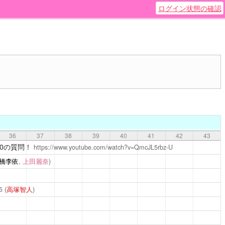
ログイン状態の確認
36
37
38
39
40
41
42
43
10の質問！
https://www.youtube.com/watch?v=QmcJL5rbz-U
橋李依
,
上田麗奈
)
5
(
高塚智人
)