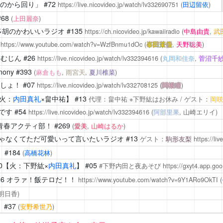
のから回り」
#72
https://live.nicovideo.jp/watch/lv332690751
(
田辺留依
)
#68
(
上田麗奈
)
多胡のかわいいラジオ
#135
https://ch.nicovideo.jp/kawaiiradio
(
中島由貴
,
武
3
https://www.youtube.com/watch?v=WzfBnmu1dOc
(
峯田茉優
,
天野聡美
)
ーむじん
#26
https://live.nicovideo.jp/watch/lv332394616
(
丸岡和佳奈
,
菅沼千
mony
#393
(
麻倉もも
,
雨宮天
,
夏川椎菜
)
しょ！
#07
https://live.nicovideo.jp/watch/lv332708125
(
関根瞳
)
火：
内田真礼
×畠中祐】 #13
代理：畠中祐 ※下野紘はお休み / ゲスト：
岡咲
です
#54
https://live.nicovideo.jp/watch/lv332394616
(
阿部里果
, 山崎エリイ)
青春アクティ部！
#269
(
愛美
,
山崎はるか
)
ゃなくてただ可愛いって言いたいラジオ
#13
ゲスト：
駒形友梨
https://li
！
#184
(
高橋花林
)
20【火：下野紘×
内田真礼
】 #05
#下野内田と夜あそび
https://gxyt4.app.go
06 オラァ！飯テロだ！！
https://www.youtube.com/watch?v=9Y1ARo9OkTI
(
西明日香)
！
#37
(
安野希世乃
)