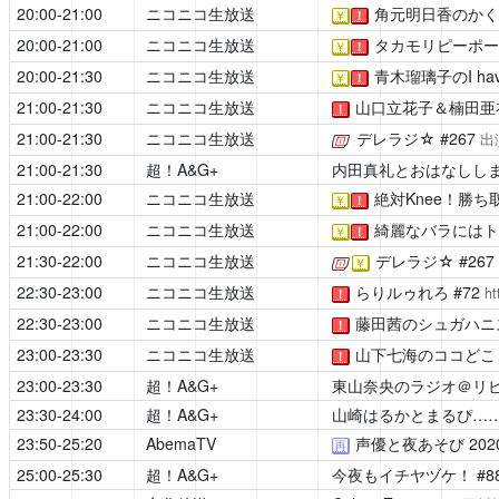
20:00-21:00
ニコニコ生放送
角元明日香のかく
￥
！
20:00-21:00
ニコニコ生放送
タカモリピーポー
￥
！
20:00-21:30
ニコニコ生放送
青木瑠璃子のI have 
￥
！
21:00-21:30
ニコニコ生放送
山口立花子＆楠田亜
！
21:00-21:30
ニコニコ生放送
デレラジ☆
#267
[公式]
出
21:00-21:30
超！A&G+
内田真礼とおはなしし
21:00-22:00
ニコニコ生放送
絶対Knee！勝ち
￥
！
21:00-22:00
ニコニコ生放送
綺麗なバラにはト
￥
！
21:30-22:00
ニコニコ生放送
デレラジ☆
#26
[公式]
￥
22:30-23:00
ニコニコ生放送
らりルゥれろ
#72
ht
！
22:30-23:00
ニコニコ生放送
藤田茜のシュガハニ
！
23:00-23:30
ニコニコ生放送
山下七海のココどこ
！
23:00-23:30
超！A&G+
東山奈央のラジオ＠リ
23:30-24:00
超！A&G+
山崎はるかとまるぴ…
23:50-25:20
AbemaTV
声優と夜あそび
20
再
25:00-25:30
超！A&G+
今夜もイチヤヅケ！
#8