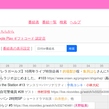
番組表
番組一覧
検索
ヘルプ
こちらから
le Play ギフトコード 認定店
[
番組表の表示設定
]
28
29
30
31
32
33
34
35
レラガールズ】10周年ライブ特別企画！
的場梨沙
役・
集貝はな
さんに
らラジオはじめました。
#103
https://www.onsen.ag/program/shigohaji/
(
高
 the Station
#13
マンスリーパーソナリティ：
中島ヨシキ
・
小林大紀
自宅警備員
#28
ゲスト：
仲村宗悟
https://live.nicovideo.jp/watch/lv33234306
パン 2時間SP
ショートドラマ出演：
白井悠介
、他
らジ #5
https://live.nicovideo.jp/watch/lv332740481
(
天野聡美
)