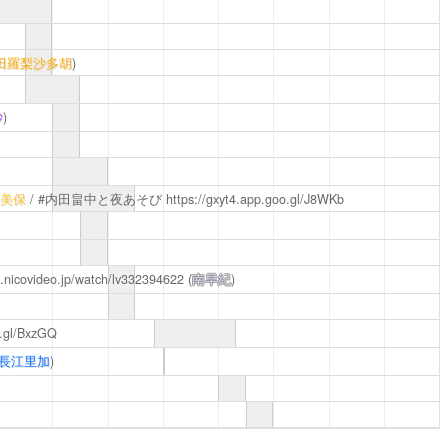
田羅梨沙多胡
)
紗
)
美保
/ #内田畠中と夜あそび
https://gxyt4.app.goo.gl/J8WKb
ve.nicovideo.jp/watch/lv332394622
(
南早紀
)
o.gl/BxzGQ
長江里加
)