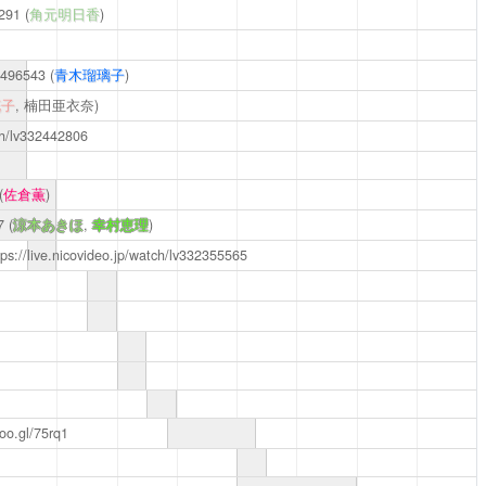
5291
(
角元明日香
)
32496543
(
青木瑠璃子
)
花子
, 楠田亜衣奈)
tch/lv332442806
(
佐倉薫
)
7
(
涼本あきほ
,
幸村恵理
)
tps://live.nicovideo.jp/watch/lv332355565
goo.gl/75rq1