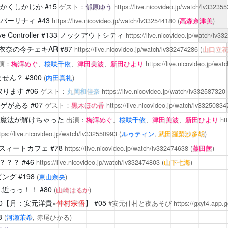
かくしかじか
#15
ゲスト：
郁原ゆう
https://live.nicovideo.jp/watch/lv33235
パーリナィ
#43
https://live.nicovideo.jp/watch/lv332544180
(
高森奈津美
)
Controller
#133 ノックアウトシティ
https://live.nicovideo.jp/watch/lv3
衣奈の今チェキAR
#87
https://live.nicovideo.jp/watch/lv332474286
(
山口立
演：
梅澤めぐ
、
桜咲千依
、
津田美波
、
新田ひより
https://live.nicovideo.jp/wa
ません？
#300
(
内田真礼
)
取ります
#06
ゲスト：
丸岡和佳奈
https://live.nicovideo.jp/watch/lv332587320
ゲがある
#07
ゲスト：
黒木ほの香
https://live.nicovideo.jp/watch/lv33250834
7 魔法が解けちゃった
出演：
梅澤めぐ
、
桜咲千依
、
津田美波
、
新田ひより
ht
tps://live.nicovideo.jp/watch/lv332550993
(
ルゥティン
,
武田羅梨沙多胡
)
スィートカフェ
#78
https://live.nicovideo.jp/watch/lv332474638
(
藤田茜
)
？？？
#46
https://live.nicovideo.jp/watch/lv332474803
(
山下七海
)
ビング
#198
(
東山奈央
)
…近っっ！！
#80
(
山崎はるか
)
20【月：安元洋貴×
仲村宗悟
】 #05
#安元仲村と夜あそび
https://gxyt4.app.
8
(
河瀬茉希
, 赤尾ひかる)