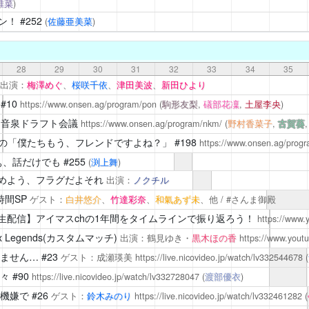
椎菜
)
ン！
#252
(
佐藤亜美菜
)
28
29
30
31
32
33
34
35
出演：
梅澤めぐ
、
桜咲千依
、
津田美波
、
新田ひより
#10
https://www.onsen.ag/program/pon
(
駒形友梨
,
礒部花凜
,
土屋李央
)
6 音泉ドラフト会議
https://www.onsen.ag/program/nkm/
(
野村香菜子
,
古賀葵
の「僕たちもう、フレンドですよね？」
#198
https://www.onsen.ag/progr
ぁ、話だけでも
#255
(
渕上舞
)
 やめよう、フラグだよそれ
出演：
ノクチル
時間SP
ゲスト：
白井悠介
、
竹達彩奈
、
和氣あず未
、他 / #さんま御殿
生配信】アイマスchの1年間をタイムラインで振り返ろう！
https://www
x Legends(カスタムマッチ)
出演：鶴見ゆき・
黒木ほの香
https://www.you
ません…
#23
ゲスト：成瀬瑛美
https://live.nicovideo.jp/watch/lv332544678
(
々
#90
https://live.nicovideo.jp/watch/lv332728047
(
渡部優衣
)
機嫌で
#26
ゲスト：
鈴木みのり
https://live.nicovideo.jp/watch/lv332461282
(