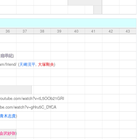
36
37
38
39
40
41
42
43
,
南早紀
)
am/friend/
(
天﨑滉平
,
大塚剛央
)
.youtube.com/watch?v=tL5OOb21GRI
tube.com/watch?v=gHru5C_DYCA
青木志貴
)
会沢紗弥
)