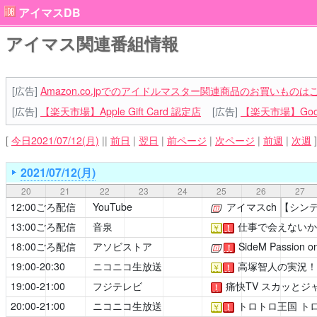
アイマスDB
アイマス関連番組情報
[広告]
Amazon.co.jpでのアイドルマスター関連商品のお買いものは
[広告]
【楽天市場】Apple Gift Card 認定店
[広告]
【楽天市場】Goog
[
今日2021/07/12(月)
||
前日
|
翌日
|
前ページ
|
次ページ
|
前週
|
次週
]
2021/07/12(月)
20
21
22
23
24
25
26
27
12:00ごろ配信
YouTube
アイマスch
【シンデ
[公式]
13:00ごろ配信
音泉
仕事で会えないか
￥
！
18:00ごろ配信
アソビストア
SideM Passion on
[公式]
！
19:00-20:30
ニコニコ生放送
高塚智人の実況！
￥
！
19:00-21:00
フジテレビ
痛快TV スカッとジャ
！
20:00-21:00
ニコニコ生放送
トロトロ王国
トロ
￥
！