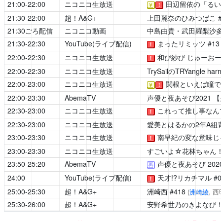
21:00-22:00
ニコニコ生放送
田辺留依の「るい
￥
！
21:30-22:00
超！A&G+
上田麗奈のひみつばこ
21:30ごろ配信
ニコニコ動画
中島由貴・武田羅梨沙
21:30-22:30
YouTube(ライブ配信)
まったリミッツ
#1
！
22:00-22:30
ニコニコ生放送
和び紗び じゅーお
！
22:00-22:30
ニコニコ生放送
TrySailのTRYangle har
22:00-23:00
ニコニコ生放送
関根といえば瞳で
￥
！
22:00-23:30
AbemaTV
声優と夜あそび2021
【
22:30-23:00
ニコニコ生放送
これって推し事なん
！
22:30-23:00
ニコニコ生放送
愛美とはるかの2年A組
23:00-23:30
ニコニコ生放送
南早紀の変な意味じ
！
23:00-23:30
ニコニコ生放送
すごいよ☆花林ちゃん
23:50-25:20
AbemaTV
声優と夜あそび
20
再
24:00
YouTube(ライブ配信)
天才!?リカチマル
#
！
25:00-25:30
超！A&G+
洲崎西
#418
(
洲崎綾
, 
25:30-26:00
超！A&G+
安野希世乃のきよなび