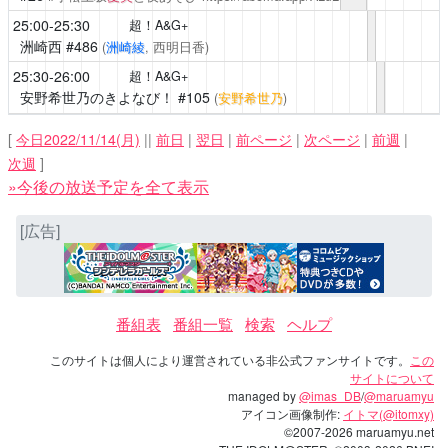
25:00-25:30
超！A&G+
洲崎西
#486
(
洲崎綾
, 西明日香)
25:30-26:00
超！A&G+
安野希世乃のきよなび！
#105
(
安野希世乃
)
[
今日2022/11/14(月)
||
前日
|
翌日
|
前ページ
|
次ページ
|
前週
|
次週
]
»今後の放送予定を全て表示
[広告]
番組表
番組一覧
検索
ヘルプ
このサイトは個人により運営されている非公式ファンサイトです。
この
サイトについて
managed by
@imas_DB
/
@maruamyu
アイコン画像制作:
イトマ(@itomxy)
©2007-2026 maruamyu.net