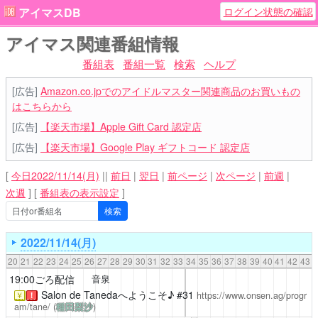
ログイン状態の確認
アイマスDB
アイマス関連番組情報
番組表
番組一覧
検索
ヘルプ
[広告]
Amazon.co.jpでのアイドルマスター関連商品のお買いもの
はこちらから
[広告]
【楽天市場】Apple Gift Card 認定店
[広告]
【楽天市場】Google Play ギフトコード 認定店
[
今日2022/11/14(月)
||
前日
|
翌日
|
前ページ
|
次ページ
|
前週
|
次週
]
[
番組表の表示設定
]
2022/11/14(月)
20
21
22
23
24
25
26
27
28
29
30
31
32
33
34
35
36
37
38
39
40
41
42
43
19:00ごろ配信
音泉
Salon de Tanedaへようこそ♪
#31
https://www.onsen.ag/progr
￥
！
am/tane/
(
種田梨沙
)