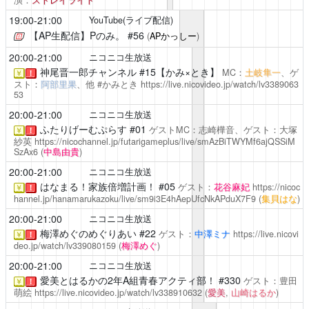
演：
ストレイライト
19:00-21:00
YouTube(ライブ配信)
【AP生配信】Pのみ。
#56
(
APかっしー
)
20:00-21:00
ニコニコ生放送
神尾晋一郎チャンネル #15【かみ×とき】
MC：
土岐隼一
、ゲ
￥
！
スト：
阿部里果
、他 #かみとき
https://live.nicovideo.jp/watch/lv3389063
53
20:00-21:00
ニコニコ生放送
ふたりげーむぷらす
#01
ゲストMC：志崎樺音、ゲスト：大塚
￥
！
紗英
https://nicochannel.jp/futarigameplus/live/smAzBiTWYMf6ajQSSiM
SzAx6
(
中島由貴
)
20:00-21:00
ニコニコ生放送
はなまる！家族倍増計画！
#05
ゲスト：
花谷麻妃
https://nicoc
￥
！
hannel.jp/hanamarukazoku/live/sm9i3E4hAepUfcNkAPduX7F9
(
集貝はな
)
20:00-21:00
ニコニコ生放送
梅澤めぐのめぐりあい
#22
ゲスト：
中澤ミナ
https://live.nicovi
￥
！
deo.jp/watch/lv339080159
(
梅澤めぐ
)
20:00-21:00
ニコニコ生放送
愛美とはるかの2年A組青春アクティ部！
#330
ゲスト：豊田
￥
！
萌絵
https://live.nicovideo.jp/watch/lv338910632
(
愛美
,
山崎はるか
)