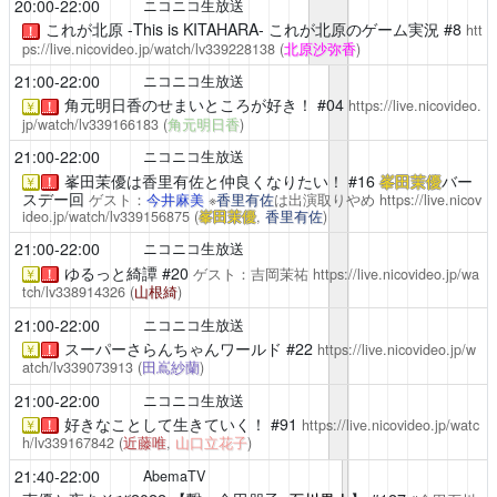
20:00-22:00
ニコニコ生放送
これが北原 -This is KITAHARA-
これが北原のゲーム実況 #8
htt
！
ps://live.nicovideo.jp/watch/lv339228138
(
北原沙弥香
)
21:00-22:00
ニコニコ生放送
角元明日香のせまいところが好き！
#04
https://live.nicovideo.
￥
！
jp/watch/lv339166183
(
角元明日香
)
21:00-22:00
ニコニコ生放送
峯田茉優は香里有佐と仲良くなりたい！
#16
峯田茉優
バー
￥
！
スデー回
ゲスト：
今井麻美
※
香里有佐
は出演取りやめ
https://live.nicov
ideo.jp/watch/lv339156875
(
峯田茉優
,
香里有佐
)
21:00-22:00
ニコニコ生放送
ゆるっと綺譚
#20
ゲスト：吉岡茉祐
https://live.nicovideo.jp/wa
￥
！
tch/lv338914326
(
山根綺
)
21:00-22:00
ニコニコ生放送
スーパーさらんちゃんワールド
#22
https://live.nicovideo.jp/w
￥
！
atch/lv339073913
(
田嶌紗蘭
)
21:00-22:00
ニコニコ生放送
好きなことして生きていく！
#91
https://live.nicovideo.jp/watc
￥
！
h/lv339167842
(
近藤唯
,
山口立花子
)
21:40-22:00
AbemaTV