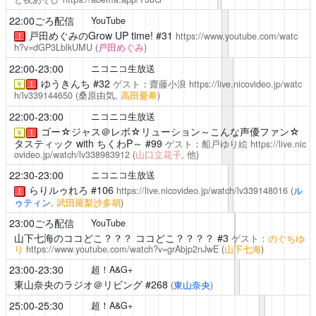
22:00ごろ配信
YouTube
戸田めぐみのGrow UP time!
#31
https://www.youtube.com/watc
！
h?v=dGP3LblkUMU
(
戸田めぐみ
)
22:00-23:00
ニコニコ生放送
ゆうきんち
#32
ゲスト：齋藤小浪
https://live.nicovideo.jp/watc
￥
！
h/lv339144650
(桑原由気,
高田憂希
)
22:00-23:00
ニコニコ生放送
ゴー☆ジャス＠レボ☆リューション～こんな声優ファン☆
￥
！
タスティック with ちくわP～
#99
ゲスト：船戸ゆり絵
https://live.nic
ovideo.jp/watch/lv338983912
(
山口立花子
, 他)
22:30-23:00
ニコニコ生放送
らりルゥれろ
#106
https://live.nicovideo.jp/watch/lv339148016
(
ル
！
ゥティン
,
武田羅梨沙多胡
)
23:00ごろ配信
YouTube
山下七海のココどこ？？？
ココどこ？？？？ #3
ゲスト：
のぐちゆ
り
https://www.youtube.com/watch?v=grAbjp2nJwE
(
山下七海
)
23:00-23:30
超！A&G+
東山奈央のラジオ＠リビング
#268
(
東山奈央
)
25:00-25:30
超！A&G+