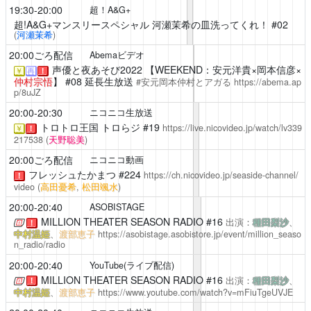
19:30-20:00
超！A&G+
超!A&G+マンスリースペシャル 河瀬茉希の皿洗ってくれ！
#02
(
河瀬茉希
)
20:00ごろ配信
Abemaビデオ
声優と夜あそび2022
【WEEKEND：安元洋貴×岡本信彦×
￥
再
！
仲村宗悟
】 #08 延長生放送
#安元岡本仲村とアガる
https://abema.ap
p/8uJZ
20:00-20:30
ニコニコ生放送
トロトロ王国
トロらジ #19
https://live.nicovideo.jp/watch/lv339
￥
！
217538
(
天野聡美
)
20:00ごろ配信
ニコニコ動画
フレッシュたかまつ
#224
https://ch.nicovideo.jp/seaside-channel/
！
video
(
高田憂希
,
松田颯水
)
20:00-20:40
ASOBISTAGE
MILLION THEATER SEASON RADIO
#16
出演：
種田梨沙
、
！
中村温姫
、
渡部恵子
https://asobistage.asobistore.jp/event/million_seaso
n_radio/radio
20:00-20:40
YouTube(ライブ配信)
MILLION THEATER SEASON RADIO
#16
出演：
種田梨沙
、
！
中村温姫
、
渡部恵子
https://www.youtube.com/watch?v=mFiuTgeUVJE