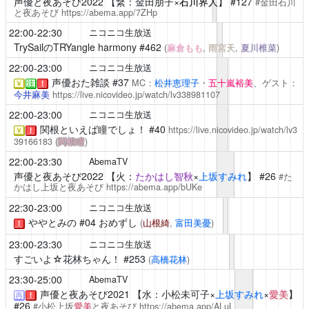
声優と夜あそび2022
【繋：金田朋子×
石川界人
】 #127
#金田石川
と夜あそび
https://abema.app/7ZHp
22:00-22:30
ニコニコ生放送
TrySailのTRYangle harmony
#462
(
麻倉もも
,
雨宮天
,
夏川椎菜
)
22:00-23:00
ニコニコ生放送
声優おた雑談
#37
MC：
松井恵理子
・
五十嵐裕美
、ゲスト：
￥
注
！
今井麻美
https://live.nicovideo.jp/watch/lv338981107
22:00-23:00
ニコニコ生放送
関根といえば瞳でしょ！
#40
https://live.nicovideo.jp/watch/lv3
￥
！
39166183
(
関根瞳
)
22:00-23:30
AbemaTV
声優と夜あそび2022
【火：
たかはし智秋
×
上坂すみれ
】 #26
#た
かはし上坂と夜あそび
https://abema.app/bUKe
22:30-23:00
ニコニコ生放送
ややとみの
#04 おめずし
(
山根綺
,
富田美憂
)
！
23:00-23:30
ニコニコ生放送
すごいよ☆花林ちゃん！
#253
(
高橋花林
)
23:30-25:00
AbemaTV
声優と夜あそび2021
【水：小松未可子×
上坂すみれ
×
愛美
】
再
！
#26
#小松上坂
愛美
と夜あそび
https://abema.app/ALuL