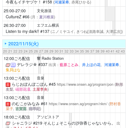
今夜もイチヤヅケ！
#158
(
河瀬茉希
, 赤尾ひかる)
25:00-27:00
文化放送
CultureZ
#66
(月：
夏川椎菜
)
26:30-27:00
エフエム横浜
Listen to my dark!!
#137
(ニノミヤユイ, きつね[淡路幸誠, 大津広次])
2022/11/15(火)
20
21
22
23
24
25
26
27
28
29
30
31
32
33
34
35
36
37
38
39
40
41
42
43
12:00ごろ配信
響 Radio Station
デレラジ☆
#337
出演：
藍原ことみ
、
井上ほの花
、
河瀬茉希
、
再
集貝はな
13:00ごろ配信
音泉
らじおぽんぽこぽん
#45
https://www.onsen.ag/program/pon
(
駒形
！
友梨
,
礒部花凜
,
土屋李央
)
13:00ごろ配信
音泉
のむこがみなみ
#61
https://www.onsen.ag/program/nkm/
(
野村香
！
菜子
,
古賀葵
,
南早紀
)
18:00ごろ配信
アソビストア
シャニラジ
#219 そんじょそこらの沙弥香じゃないから。
出