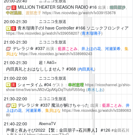
20:00-20:40
ニコニコ生放送
MILLION THEATER SEASON RADIO
#16
出演：
種田梨沙
、
！
中村温姫
、
渡部恵子
https://live.nicovideo.jp/watch/lv339153678
20:00-21:30
ニコニコ生放送
青木瑠璃子のI have Controller
#166 ソニックフロンティア
￥
！
https://live.nicovideo.jp/watch/lv339058207
(
青木瑠璃子
)
21:00-21:30
ニコニコ生放送
デレラジ☆
#337
出演：
藍原ことみ
、
井上ほの花
、
河瀬茉希
、
集
貝はな
https://live.nicovideo.jp/watch/lv338989243
21:00-21:30
超！A&G+
内田真礼とおはなししません？
#368
(
内田真礼
)
21:00-22:00
ニコニコ生放送
シォータイム
#04
ゲスト：
幸村恵理
https://nicochannel.jp/shio-
￥
！
show-time/live/smJW2vQpAKpDqThzbPJ55rbg
(
希水しお
)
21:30-22:00
ニコニコ生放送
デレラジ☆
#337 魔法が解けちゃった
出演：
藍原ことみ
、
井
￥
上ほの花
、
河瀬茉希
、
集貝はな
https://live.nicovideo.jp/watch/lv3389063
80
21:40-22:00
AbemaTV
声優と夜あそび2022
【繋：金田朋子×
石川界人
】 #126
#金田石川
と夜あそび
https://abema.app/T3uG