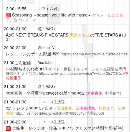
13:30-15:55
エフエム岩手
Seasoning ～season your life with music～
ゲスト：
山口立花
！
子
、他 #シズニン
20:00-21:00
超！A&G+
A&G NEXT BREAKS FIVE STARS
黒沢ともよ
のFIVE STARS #19
3
20:30-22:00
AbemaTV
レクニャンのゲーム部屋
#29
https://abema.tv/now-on-air/ultra-games
21:00ごろ配信
YouTube
中村県ちえのわ市
#19
ゲスト：森強(イルミネーション企画製造専門
株式会社メビウス)
https://www.youtube.com/watch?v=UbsC8s7X3Os
(
中
村繪里子
)
21:00-21:30
超！A&G+
大空直美・小澤亜李のsweet café time
#52
(
大空直美
, 小澤亜李)
21:00-21:30
ニコニコ生放送
デレラジ☆
#137
出演：
高田憂希
、
三宅麻理恵
、
杜野まこ
、
山本
希望
http://live.nicovideo.jp/watch/lv316985543
(開場20:50)
21:00-22:00
ニコニコ生放送
土岐隼一のラジオ・喫茶トキノワ
クリスマス特別営業(前半)
！