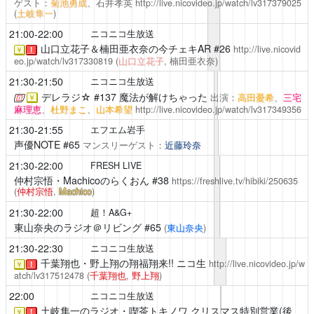
ゲスト：
菊池勇成
、石井孝英
http://live.nicovideo.jp/watch/lv317379025
(
土岐隼一
)
21:00-22:00
ニコニコ生放送
山口立花子＆楠田亜衣奈の今チェキAR
#26
http://live.nicovid
￥
！
eo.jp/watch/lv317330819
(
山口立花子
, 楠田亜衣奈)
21:30-21:50
ニコニコ生放送
デレラジ☆
#137 魔法が解けちゃった
出演：
高田憂希
、
三宅
￥
麻理恵
、
杜野まこ
、
山本希望
http://live.nicovideo.jp/watch/lv317349356
21:30-21:55
エフエム岩手
声優NOTE
#65
マンスリーゲスト：
近藤玲奈
21:30-22:00
FRESH LIVE
仲村宗悟・Machicoのらくおん
#38
https://freshlive.tv/hibiki/250635
(
仲村宗悟
,
Machico
)
21:30-22:00
超！A&G+
東山奈央のラジオ＠リビング
#65
(
東山奈央
)
21:30-22:30
ニコニコ生放送
千葉翔也・野上翔の翔福翔来!!
ニコ生
http://live.nicovideo.jp/w
￥
！
atch/lv317512478
(
千葉翔也
,
野上翔
)
22:00
ニコニコ生放送
土岐隼一のラジオ・喫茶トキノワ
クリスマス特別営業(後
￥
！