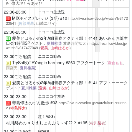
#小野大坪と夜あそび
22:30-23:00
ニコニコ生放送
MIXボイスガレッジ (3期)
#10
http://live.nicovideo.jp/watch/lv3172
！
23541
(
阿部里果
, 山崎エリイ)
22:30-23:30
ニコニコ生放送
愛美とはるかの2年A組青春アクティ部！
#141 あいみんお誕生
注
日会1時間SP
ゲスト：
夏川椎菜
放送時間拡大 /
http://live.nicovideo.jp/
watch/lv317477049
(
愛美
,
山崎はるか
)
23:00ごろ配信
ニコニコ動画
TrySailのTRYangle harmony
#260 アフタートーク
(
麻倉もも
,
￥
雨宮天
,
夏川椎菜
)
23:00ごろ配信
ニコニコ動画
愛美とはるかの2年A組青春アクティ部！
#141 アフトーーーク
￥
ゲスト：
夏川椎菜
(
愛美
,
山崎はるか
)
23:00-23:30
ニコニコ生放送
寺島惇太のずん散歩
#03
http://live.nicovideo.jp/watch/lv31722355
！
2
(
寺島惇太
)
23:00-23:30
超！A&G+
村川梨衣の a りえしょんぷり～ず♡？
#195
(
村川梨衣
)
24:00ごろ配信
GYAO!