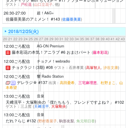
タスティック with ちくわP～
#17 アフター☆レボ☆リューション
ゲスト：
戸松遥
(
山口立花子
, 他)
26:30-27:00
超！A&G+
佐藤亜美菜のアミメン！
#143
(
佐藤亜美菜
)
2018/12/25(火)
20
21
22
23
24
25
26
27
28
29
30
31
32
33
34
35
36
37
38
39
40
41
42
43
12:00ごろ配信
AG-ON Premium
藤本彩花の本気！アニラブ
#6 おまけパート
(
藤本彩花
)
！
12:00ごろ配信
チョクメ！webradio
チョクラジ！(3期)
#08
ゲスト：石井孝英
(
高塚智人
,
汐谷文康
)
！
12:00ごろ配信
響 Radio Station
デレラジ☆
#137
出演：
高田憂希
、
三宅麻理恵
、
杜野まこ
、
山
再
本希望
13:00ごろ配信
音泉
天﨑滉平・大塚剛央の「僕たちもう、フレンドですよね？」
#102
ゲスト：三上哲
(
天﨑滉平
,
大塚剛央
)
13:00ごろ配信
音泉
だれ？らじ
#132
(
野村香菜子
,
駒形友梨
,
角元明日香
)