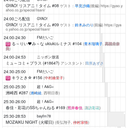
GYAO! リスアニ！タイム
#08
ゲスト：
早見沙織
(後編)
https://gyao.y
ahoo.co.jp/special/lisani/
24:00ごろ配信
GYAO!
GYAO! リスアニ！タイム
#09
ゲスト：
鈴木みのり
(前編)
https://gya
o.yahoo.co.jp/special/lisani/
24:00-24:30
FMだいご
る～りい❤️み～な ukiukiルミナス
#104
(
青木瑠璃子
,
高橋未奈
終
美
)
24:00-24:53
ニッポン放送
ミュ～コミ＋プラス
(#1864?)
アシスタント:
田所あずさ
24:30-25:00
FMだいご
キラとき☆
#156
(
中村繪里子
)
終
25:00-25:30
超！A&G+
洲崎西
#287
(
洲崎綾
, 西明日香)
25:30-26:00
超！A&G+
春佳・彩花のSSちゃんねる
#169
(
照井春佳
,
諏訪彩花
)
25:30-28:53
bayfm78
MOZAIKU NIGHT (火曜日)
(長弘翔子,
仲村宗悟
)