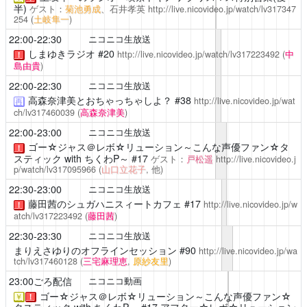
半)
ゲスト：
菊池勇成
、石井孝英
http://live.nicovideo.jp/watch/lv317347
254
(
土岐隼一
)
22:00-22:30
ニコニコ生放送
しまゆきラジオ
#20
http://live.nicovideo.jp/watch/lv317223492
(
中
！
島由貴
)
22:00-22:30
ニコニコ生放送
高森奈津美とおちゃっちゃしよ？
#38
http://live.nicovideo.jp/wat
再
ch/lv317460039
(
高森奈津美
)
22:00-23:00
ニコニコ生放送
ゴー☆ジャス＠レボ☆リューション～こんな声優ファン☆タ
！
スティック with ちくわP～
#17
ゲスト：
戸松遥
http://live.nicovideo.j
p/watch/lv317095966
(
山口立花子
, 他)
22:30-23:00
ニコニコ生放送
藤田茜のシュガハニスィートカフェ
#17
http://live.nicovideo.jp/w
！
atch/lv317223492
(
藤田茜
)
22:30-23:30
ニコニコ生放送
まりえさゆりのオフラインセッション
#90
http://live.nicovideo.jp/wa
tch/lv317460128
(
三宅麻理恵
,
原紗友里
)
23:00ごろ配信
ニコニコ動画
ゴー☆ジャス＠レボ☆リューション～こんな声優ファン☆
￥
！