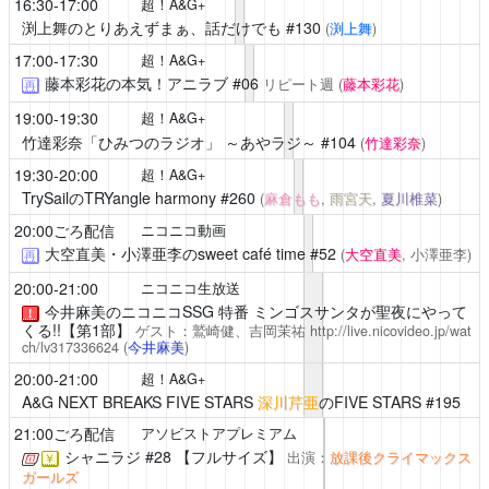
16:30-17:00
超！A&G+
渕上舞のとりあえずまぁ、話だけでも
#130
(
渕上舞
)
17:00-17:30
超！A&G+
藤本彩花の本気！アニラブ
#06
リピート週
(
藤本彩花
)
再
19:00-19:30
超！A&G+
竹達彩奈「ひみつのラジオ」 ～あやラジ～
#104
(
竹達彩奈
)
19:30-20:00
超！A&G+
TrySailのTRYangle harmony
#260
(
麻倉もも
,
雨宮天
,
夏川椎菜
)
20:00ごろ配信
ニコニコ動画
大空直美・小澤亜李のsweet café time
#52
(
大空直美
, 小澤亜李)
再
20:00-21:00
ニコニコ生放送
今井麻美のニコニコSSG
特番 ミンゴスサンタが聖夜にやって
！
くる!!【第1部】
ゲスト：鷲崎健、吉岡茉祐
http://live.nicovideo.jp/wat
ch/lv317336624
(
今井麻美
)
20:00-21:00
超！A&G+
A&G NEXT BREAKS FIVE STARS
深川芹亜
のFIVE STARS #195
21:00ごろ配信
アソビストアプレミアム
シャニラジ
#28 【フルサイズ】
出演：
放課後クライマックス
￥
ガールズ