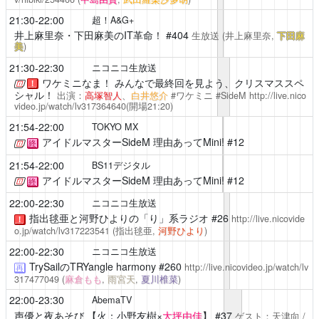
21:30-22:00
超！A&G+
井上麻里奈・下田麻美のIT革命！
#404
生放送
(井上麻里奈,
下田麻
美
)
21:30-22:30
ニコニコ生放送
ワケミニなま！ みんなで最終回を見よう、クリスマススペ
！
シャル！
出演：
高塚智人
、
白井悠介
#ワケミニ #SideM
http://live.nico
video.jp/watch/lv317364640
(開場21:20)
21:54-22:00
TOKYO MX
アイドルマスターSideM 理由あってMini!
#12
終
21:54-22:00
BS11デジタル
アイドルマスターSideM 理由あってMini!
#12
終
22:00-22:30
ニコニコ生放送
指出毬亜と河野ひよりの「り」系ラジオ
#26
http://live.nicovide
！
o.jp/watch/lv317223541
(指出毬亜,
河野ひより
)
22:00-22:30
ニコニコ生放送
TrySailのTRYangle harmony
#260
http://live.nicovideo.jp/watch/lv
再
317477049
(
麻倉もも
,
雨宮天
,
夏川椎菜
)
22:00-23:30
AbemaTV
声優と夜あそび
【火：小野友樹×
大坪由佳
】 #37
ゲスト：天津向 /