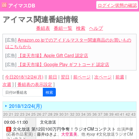
ログイン状態の確認
アイマスDB
アイマス関連番組情報
番組表
番組一覧
検索
ヘルプ
[広告]
Amazon.co.jpでのアイドルマスター関連商品のお買いもの
はこちらから
[広告]
【楽天市場】Apple Gift Card 認定店
[広告]
【楽天市場】Google Play ギフトコード 認定店
[
今日2018/12/24(月)
||
前日
|
翌日
|
前ページ
|
次ページ
|
前週
|
次週
]
[
番組表の表示設定
]
2018/12/24(月)
20
21
22
23
24
25
26
27
28
29
30
31
32
33
34
35
36
37
38
39
40
41
42
43
09:00-11:00
文化放送
文化放送 第12回100万円争奪！ラジオCMコンテスト
出演声優
！
(応募作品実演)：
藤井ゆきよ
、
大空直美
、他 #joqr #文化放送ラジオCM
コンテスト