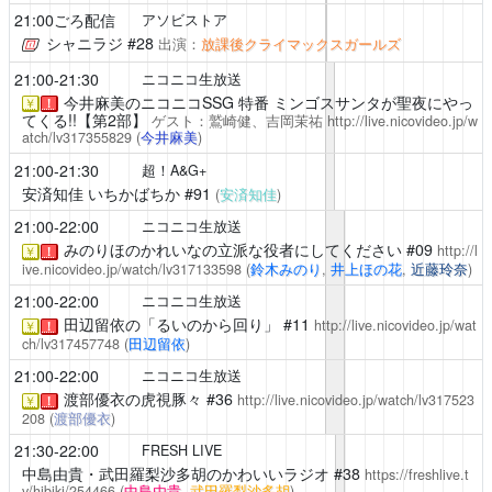
21:00ごろ配信
アソビストア
シャニラジ
#28
出演：
放課後クライマックスガールズ
21:00-21:30
ニコニコ生放送
今井麻美のニコニコSSG
特番 ミンゴスサンタが聖夜にやっ
￥
！
てくる!!【第2部】
ゲスト：鷲崎健、吉岡茉祐
http://live.nicovideo.jp/w
atch/lv317355829
(
今井麻美
)
21:00-21:30
超！A&G+
安済知佳 いちかばちか
#91
(
安済知佳
)
21:00-22:00
ニコニコ生放送
みのりほのかれいなの立派な役者にしてください
#09
http://l
￥
！
ive.nicovideo.jp/watch/lv317133598
(
鈴木みのり
,
井上ほの花
,
近藤玲奈
)
21:00-22:00
ニコニコ生放送
田辺留依の「るいのから回り」
#11
http://live.nicovideo.jp/wat
￥
！
ch/lv317457748
(
田辺留依
)
21:00-22:00
ニコニコ生放送
渡部優衣の虎視豚々
#36
http://live.nicovideo.jp/watch/lv317523
￥
！
208
(
渡部優衣
)
21:30-22:00
FRESH LIVE
中島由貴・武田羅梨沙多胡のかわいいラジオ
#38
https://freshlive.t
v/hibiki/254466
(
中島由貴
,
武田羅梨沙多胡
)