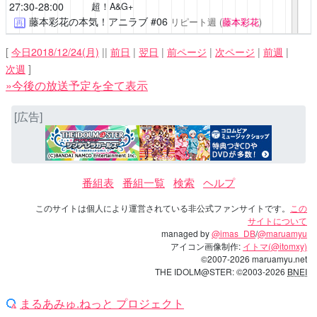
27:30-28:00
超！A&G+
藤本彩花の本気！アニラブ
#06
リピート週
(
藤本彩花
)
再
[
今日2018/12/24(月)
||
前日
|
翌日
|
前ページ
|
次ページ
|
前週
|
次週
]
»今後の放送予定を全て表示
[広告]
番組表
番組一覧
検索
ヘルプ
このサイトは個人により運営されている非公式ファンサイトです。
この
サイトについて
managed by
@imas_DB
/
@maruamyu
アイコン画像制作:
イトマ(@itomxy)
©2007-2026 maruamyu.net
THE IDOLM@STER: ©2003-2026
BNEI
まるあみゅ.ねっと プロジェクト