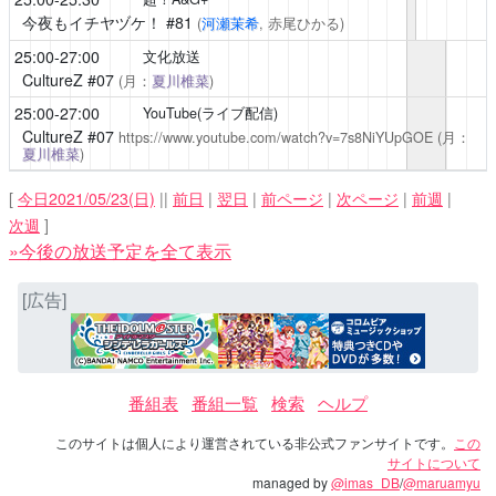
今夜もイチヤヅケ！
#81
(
河瀬茉希
, 赤尾ひかる)
25:00-27:00
文化放送
CultureZ
#07
(月：
夏川椎菜
)
25:00-27:00
YouTube(ライブ配信)
CultureZ
#07
https://www.youtube.com/watch?v=7s8NiYUpGOE
(月：
夏川椎菜
)
[
今日2021/05/23(日)
||
前日
|
翌日
|
前ページ
|
次ページ
|
前週
|
次週
]
»今後の放送予定を全て表示
[広告]
番組表
番組一覧
検索
ヘルプ
このサイトは個人により運営されている非公式ファンサイトです。
この
サイトについて
managed by
@imas_DB
/
@maruamyu