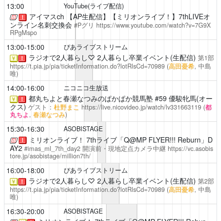
13:00
YouTube(ライブ配信)
アイマスch
【AP生配信】【ミリオンライブ！】7thLIVEオ
！
ンライン名刺交換会
#Pグリ
https://www.youtube.com/watch?v=7G9X
RPgMspo
13:00-15:00
ぴあライブストリーム
ラジオで2人暮らし♡
2人暮らし卒業イベント(生配信)
第1部
￥
！
https://t.pia.jp/pia/ticketInformation.do?lotRlsCd=70989
(
高田憂希
, 中島
唯)
14:00-16:00
ニコニコ生放送
都丸ちよと春瀬なつみのぱかぱか競馬塾
#59 優駿牝馬(オー
￥
！
クス)
ゲスト：
杜野まこ
https://live.nicovideo.jp/watch/lv331663119
(
都
丸ちよ
,
春瀬なつみ
)
15:30-16:30
ASOBISTAGE
ミリオンライブ！ 7thライブ「Q@MP FLYER!!! Reburn」D
！
AY2
#imas_ml_7th_day2
開演前・現地定点カメラ中継
https://vc.asobis
tore.jp/asobistage/million7th/
16:00-18:00
ぴあライブストリーム
ラジオで2人暮らし♡
2人暮らし卒業イベント(生配信)
第2部
￥
！
https://t.pia.jp/pia/ticketInformation.do?lotRlsCd=70989
(
高田憂希
, 中島
唯)
16:30-20:00
ASOBISTAGE