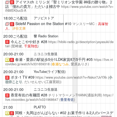
アイマスch
ミリシタ『聖ミリオン女学園 神様の贈り物』２
！
話「憧れの貴方」ただいま稽古中
https://www.youtube.com/watch?v=
tNMEK0ucS-A
18:00ごろ配信
アソビストア
SideM Passion on the Station
#10
マンスリーMC：
高塚智
！
人
、
汐谷文康
20:00ごろ配信
響 Radio Station
今んとこやや好き
#28
https://hibiki-radio.jp/description/yayasuki/de
！
tail
(鷲崎健,
千葉翔也
)
20:00-21:00
ニコニコ生放送
春瀬・愛原の駅徒歩5分1LDK家賃8万5千円
#05
https://live.ni
￥
！
covideo.jp/watch/lv331659318
(
春瀬なつみ
, 愛原ありさ)
20:00-21:00
YouTube(ライブ配信)
ポタ-1 TV
#09
https://www.youtube.com/watch?v=Nskor7JvYXk
(
小
！
岩井ことり
, だいせんせい(工藤寛顕))
20:00-21:00
ニコニコ生放送
香里有佐の有麺団
#28
チリトマラーメンTHANK(通販利用)
https://
！
live.nicovideo.jp/watch/lv331968647
(
香里有佐
)
21:00
PLATTO
関根・丸岡はがんばらない
#02 お菓子作り＆2人のバースデ
￥
！
ーパーティ