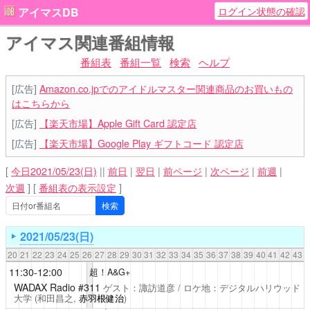
ログイン状態の確認
アイマスDB
アイマス関連番組情報
番組表
番組一覧
検索
ヘルプ
[広告]
Amazon.co.jpでのアイドルマスター関連商品のお買いもの
はこちらから
[広告]
【楽天市場】Apple Gift Card 認定店
[広告]
【楽天市場】Google Play ギフトコード 認定店
[
今日2021/05/23(日)
||
前日
|
翌日
|
前ページ
|
次ページ
|
前週
|
次週
]
[
番組表の表示設定
]
2021/05/23(日)
20
21
22
23
24
25
26
27
28
29
30
31
32
33
34
35
36
37
38
39
40
41
42
43
11:30-12:00
超！A&G+
WADAX Radio
#311
ゲスト：諏訪道彦 / ロケ地：デジタルハリウッド
大学
(和田昌之,
赤羽根健治
)