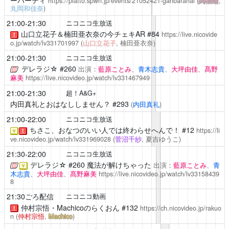
https://platto.spwn.jp/events/21052421-ganbaranai
(
関根瞳
,
丸岡和佳奈
)
21:00-21:30
ニコニコ生放送
山口立花子＆楠田亜衣奈の今チェキAR
#84
https://live.nicovide
！
o.jp/watch/lv331701997
(
山口立花子
, 楠田亜衣奈)
21:00-21:30
ニコニコ生放送
デレラジ☆
#260
出演：
藍原ことみ
、
青木志貴
、
大坪由佳
、
髙野
麻美
https://live.nicovideo.jp/watch/lv331467949
21:00-21:30
超！A&G+
内田真礼とおはなししません？
#293
(
内田真礼
)
21:00-22:00
ニコニコ生放送
ちさこ、おなつのいい人では終わらせへんで！
#12
https://li
￥
！
ve.nicovideo.jp/watch/lv331969028
(
菅沼千紗
, 夏吉ゆうこ)
21:30-22:00
ニコニコ生放送
デレラジ☆
#260 魔法が解けちゃった
出演：
藍原ことみ
、
青
￥
木志貴
、
大坪由佳
、
髙野麻美
https://live.nicovideo.jp/watch/lv33158439
8
21:30ごろ配信
ニコニコ動画
仲村宗悟・Machicoのらくおん
#132
https://ch.nicovideo.jp/rakuo
！
n
(
仲村宗悟
,
Machico
)