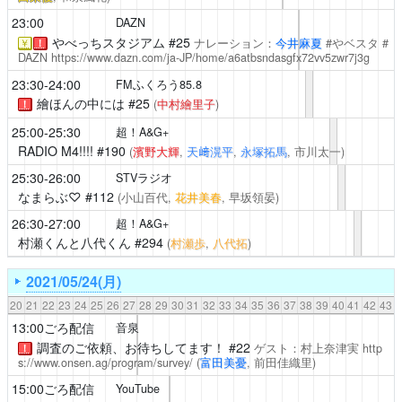
23:00
DAZN
やべっちスタジアム #25
ナレーション：
今井麻夏
#やベスタ #
￥
！
DAZN
https://www.dazn.com/ja-JP/home/a6atbsndasgfx72vv5zwr7j3g
23:30-24:00
FMふくろう85.8
繪ほんの中には
#25
(
中村繪里子
)
！
25:00-25:30
超！A&G+
RADIO M4!!!!
#190
(
濱野大輝
,
天﨑滉平
,
永塚拓馬
, 市川太一)
25:30-26:00
STVラジオ
なまらぶ♡
#112
(小山百代,
花井美春
, 早坂領晏)
26:30-27:00
超！A&G+
村瀬くんと八代くん
#294
(
村瀬歩
,
八代拓
)
2021/05/24(月)
20
21
22
23
24
25
26
27
28
29
30
31
32
33
34
35
36
37
38
39
40
41
42
43
13:00ごろ配信
音泉
調査のご依頼、お待ちしてます！
#22
ゲスト：村上奈津実
http
！
s://www.onsen.ag/program/survey/
(
富田美憂
, 前田佳織里)
15:00ごろ配信
YouTube