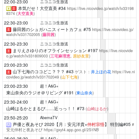
22:00-23:00
ニコニコ生放送
本気だせ！大空直美
#34
https://live.nicovideo.jp/watch/lv33198
￥
！
8374
(
大空直美
)
22:30-23:00
ニコニコ生放送
藤田茜のシュガハニスィートカフェ
#75
https://live.nicovideo.jp/
！
watch/lv331702005
(
藤田茜
)
22:30-23:30
ニコニコ生放送
まりえさゆりのオフラインセッション
#197
https://live.nicovide
！
o.jp/watch/lv331809003
(
三宅麻理恵
,
原紗友里
)
23:00-23:30
ニコニコ生放送
山下七海のココどこ？？？
#43
ゲスト：
井上ほの花
https://live.ni
！
covideo.jp/watch/lv331702049
(
山下七海
)
23:00-23:30
超！A&G+
東山奈央のラジオ＠リビング
#191
(
東山奈央
)
23:30-24:00
超！A&G+
山崎はるかとまるぴ……近っっ！！
#73
(
山崎はるか
)
23:50-25:20
AbemaTV
声優と夜あそび
2020【月：安元洋貴×
仲村宗悟
】 特別編#05
#
再
安元仲村と夜あそび
https://gxyt4.app.goo.gl/2S1NB
25:00-25:30
超！A&G+