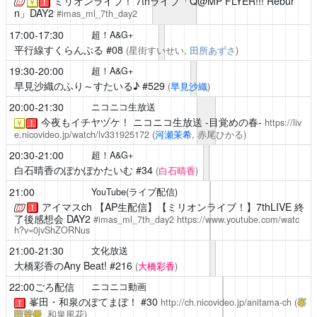
ミリオンライブ！ 7thライブ「Q@MP FLYER!!! Rebur
￥
！
n」DAY2
#imas_ml_7th_day2
17:00-17:30
超！A&G+
平行線すくらんぶる
#08
(星街すいせい,
田所あずさ
)
19:30-20:00
超！A&G+
早見沙織のふり～すたいる♪
#529
(
早見沙織
)
20:00-21:30
ニコニコ生放送
今夜もイチヤヅケ！
ニコニコ生放送 -目覚めの春-
https://liv
￥
！
e.nicovideo.jp/watch/lv331925172
(
河瀬茉希
, 赤尾ひかる)
20:30-21:00
超！A&G+
白石晴香のぽかぽかたいむ
#34
(
白石晴香
)
21:00
YouTube(ライブ配信)
アイマスch
【AP生配信】【ミリオンライブ！】7thLIVE 終
！
了後感想会 DAY2
#imas_ml_7th_day2
https://www.youtube.com/watc
h?v=0jvShZORNus
21:00-21:30
文化放送
大橋彩香のAny Beat!
#216
(
大橋彩香
)
22:00ごろ配信
ニコニコ動画
峯田・和泉のぽてまぼ！
#30
http://ch.nicovideo.jp/anitama-ch
(
峯
！
田茉優
, 和泉風花)