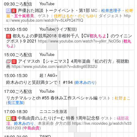
09:30ごろ配信
YouTube
声優おた雑談
トークイベント・第1部
MC：
松井恵理子
・
松嵜
再
！
麗
・
五十嵐裕美
、ゲスト：
佳村はるか
・
のぐちゆり
ダイジェスト
http
s://www.youtube.com/watch?v=5LkPtQ47fIQ
13:00-15:00
YouTube(ライブ配信)
都丸ちよの夢競馬2018
非根幹千八【CV
都丸ちよ
】のウイニン
！
グポスト9 2021
https://www.youtube.com/watch?v=y9irr_NcOSo
(
都丸
ちよ
)
15:00ごろ配信
YouTube
アイマスch
【シャニマス】4周年楽曲「虹の行方」視聴動
！
画
https://www.youtube.com/watch?v=dc8ng6EB32U
15:00-15:30
超！A&G+
鈴木みのりと笑顔満タンで！
#194
(
鈴木みのり
)
17:00ごろ配信
YouTube
リカチマルッとch
#55 春休み工作スペシャル編
ゲスト：
杜野まこ
(
長江里加
)
17:00-18:30
ニコニコ生放送
中島由貴のふたりげーむ
特番 1周年記念祭
ゲスト：
礒部花
￥
！
凜
、
鈴木みのり
、本泉莉奈
夕方の部
https://live.nicovideo.jp/watch/lv33
5831233
(
中島由貴
)
18:00-21:00
ZAIKO