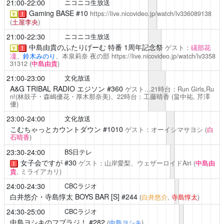
21:00-22:00
ニコニコ生放送
Gaming BASE
#10
https://live.nicovideo.jp/watch/lv336089138
￥
！
(
土屋李央
)
21:00-22:30
ニコニコ生放送
中島由貴のふたりげーむ
特番 1周年記念祭
ゲスト：
礒部花
￥
！
凜
、
鈴木みのり
、本泉莉奈
夜の部
https://live.nicovideo.jp/watch/lv3358
31312
(
中島由貴
)
21:00-23:00
文化放送
A&G TRIBAL RADIO エジソン
#360
ゲスト…21時台：Run Girls,Ru
n!(林鼓子・森嶋優花・厚木那奈美)、22時台：工藤晴香
(畠中祐,
芹澤
優
)
23:00-24:00
文化放送
こむちゃっとカウントダウン
#1010
ゲスト：オーイシマサヨシ
(
白
石晴香
)
23:30-24:00
BS日テレ
女子会ですが
#30
ゲスト：山岸愛梨、ウェザーロイドAiri
(
中島由
！
貴
, ミライアカリ)
24:00-24:30
CBCラジオ
白井悠介・寺島惇太 BOYS BAR [S]
#244
(
白井悠介
,
寺島惇太
)
24:30-25:00
CBCラジオ
中島ヨシキのフブラジ！
#282
(
中島ヨシキ
)