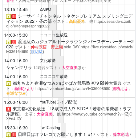
春佳
・大西竜平が番組を卒業
スポーツ中継のため時間変更
13:15-14:45
ZAIKO
シーサイドチャンネル
トネケンプレミアム スプリングエデ
￥
！
ィション 2022・昼の部
ゲスト：
高田憂希
、他
https://seaside-c.zaik
o.io/e/toneprespring2022
14:00-15:30
ニコニコ生放送
渡辺紘のカジュアルトークラウンジ
バースデーパーティー2
￥
！
022
ゲスト：
仲村宗悟
・
野上翔
side DAY
https://live.nicovideo.jp/watch/
lv336164659
(
渡辺紘
)
14:00-16:00
文化放送
シャングリラ
14時台ゲスト：
大空直美
ほか
14:00-16:00
ニコニコ生放送
都丸ちよと春瀬なつみのぱかぱか競馬塾
#79 阪神大賞典
ゲス
￥
ト：
新田ひより
https://live.nicovideo.jp/watch/lv336098580
(
都丸ちよ
,
春瀬なつみ
)
15:00-16:00
YouTube(ライブ配信)
東京都×文化放送「18歳で成人!? STOP！若者の消費者トラブ
！
ル講座」
出演：
大空直美
、他
https://www.youtube.com/watch?v=KZjG
XEd4IDY
15:30-16:30
TwitCasting
日曜日はオフレコでお願いします！ #17
ゲスト：
藤本彩花
/
￥
！