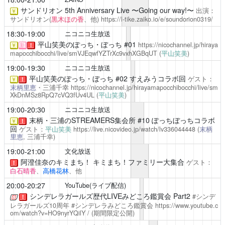
サンドリオン 5th Anniversary Live 〜Going our way!〜
出演：
￥
サンドリオン(
黒木ほの香
、他)
https://l-tike.zaiko.io/e/soundorion0319/
18:30-19:00
ニコニコ生放送
平山笑美のぽっち・ぼっち
#01
https://nicochannel.jp/hiraya
￥
新
！
mapocchibocchi/live/smVJEqwfYZTrXc9vxhXGBqUT
(
平山笑美
)
19:00-19:30
ニコニコ生放送
平山笑美のぽっち・ぼっち
#02 すえみうコラボ回
ゲスト：
￥
！
末柄里恵
・三浦千幸
https://nicochannel.jp/hirayamapocchibocchi/live/sm
XkDnMSz8RpQ7cVQ3fUv4UL
(
平山笑美
)
19:00-20:30
ニコニコ生放送
末柄・三浦のSTREAMERS集会所
#10 ぽっちぼっちコラボ
￥
！
回
ゲスト：
平山笑美
https://live.nicovideo.jp/watch/lv336044448
(
末柄
里恵
, 三浦千幸)
19:00-21:00
文化放送
阿澄佳奈のキミまち！
キミまち！ファミリー大集合
ゲスト：
！
白石晴香
、
高橋花林
、他
20:00-20:27
YouTube(ライブ配信)
シンデレラガールズ歴代LIVEみどころ鑑賞会 Part2
#シンデ
！
レラガールズ10周年 #シンデレラみどころ鑑賞会
https://www.youtube.c
om/watch?v=HO9nyrYQilY
/ (期間限定公開)