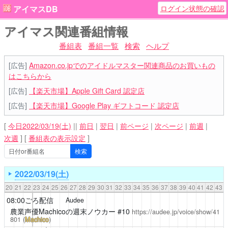
ログイン状態の確認
アイマスDB
アイマス関連番組情報
番組表
番組一覧
検索
ヘルプ
[広告]
Amazon.co.jpでのアイドルマスター関連商品のお買いもの
はこちらから
[広告]
【楽天市場】Apple Gift Card 認定店
[広告]
【楽天市場】Google Play ギフトコード 認定店
[
今日2022/03/19(土)
||
前日
|
翌日
|
前ページ
|
次ページ
|
前週
|
次週
]
[
番組表の表示設定
]
2022/03/19(土)
20
21
22
23
24
25
26
27
28
29
30
31
32
33
34
35
36
37
38
39
40
41
42
43
08:00ごろ配信
Audee
農業声優Machicoの週末ノウカー
#10
https://audee.jp/voice/show/41
801
(
Machico
)