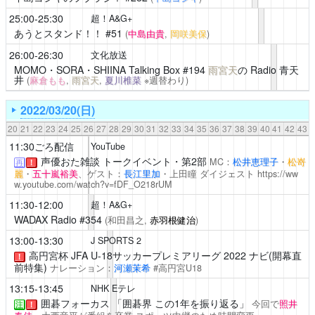
25:00-25:30
超！A&G+
あうとスタンド！！
#51
(
中島由貴
,
岡咲美保
)
26:00-26:30
文化放送
MOMO・SORA・SHIINA Talking Box
#194
雨宮天
の Radio 青天
井
(
麻倉もも
,
雨宮天
,
夏川椎菜
※週替わり)
2022/03/20(日)
20
21
22
23
24
25
26
27
28
29
30
31
32
33
34
35
36
37
38
39
40
41
42
43
11:30ごろ配信
YouTube
声優おた雑談
トークイベント・第2部
MC：
松井恵理子
・
松嵜
再
！
麗
・
五十嵐裕美
、ゲスト：
長江里加
・上田瞳
ダイジェスト
https://ww
w.youtube.com/watch?v=fDF_O218rUM
11:30-12:00
超！A&G+
WADAX Radio
#354
(和田昌之,
赤羽根健治
)
13:00-13:30
J SPORTS 2
高円宮杯 JFA U-18サッカープレミアリーグ 2022 ナビ(開幕直
！
前特集)
ナレーション：
河瀬茉希
#高円宮U18
13:15-13:45
NHK Eテレ
囲碁フォーカス
「囲碁界 この1年を振り返る」
今回で
照井
注
！