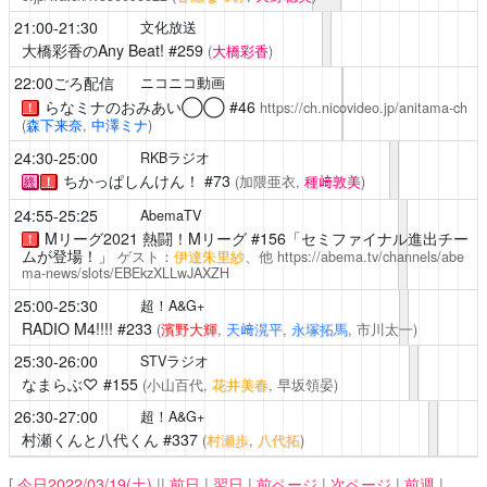
21:00-21:30
文化放送
大橋彩香のAny Beat!
#259
(
大橋彩香
)
22:00ごろ配信
ニコニコ動画
らなミナのおみあい◯◯
#46
https://ch.nicovideo.jp/anitama-ch
！
(
森下来奈
,
中澤ミナ
)
24:30-25:00
RKBラジオ
ちかっぱしんけん！
#73
(加隈亜衣,
種﨑敦美
)
終
！
24:55-25:25
AbemaTV
Mリーグ2021
熱闘！Mリーグ #156「セミファイナル進出チー
！
ムが登場！」
ゲスト：
伊達朱里紗
、他
https://abema.tv/channels/abe
ma-news/slots/EBEkzXLLwJAXZH
25:00-25:30
超！A&G+
RADIO M4!!!!
#233
(
濱野大輝
,
天﨑滉平
,
永塚拓馬
, 市川太一)
25:30-26:00
STVラジオ
なまらぶ♡
#155
(小山百代,
花井美春
, 早坂領晏)
26:30-27:00
超！A&G+
村瀬くんと八代くん
#337
(
村瀬歩
,
八代拓
)
[
今日2022/03/19(土)
||
前日
|
翌日
|
前ページ
|
次ページ
|
前週
|