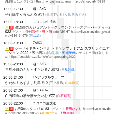
#日曜日はオフレコ
https://twitcasting.tv/amami_plus/shopcart/138391
17:00-17:30
超！A&G+
平行線すくらんぶる
#51
(星街すいせい,
田所あずさ
)
17:00-18:30
ニコニコ生放送
渡辺紘のカジュアルトークラウンジ
バースデーパーティー2
￥
！
022
ゲスト：
仲村宗悟
・
野上翔
side NIGHT
https://live.nicovideo.jp/wat
ch/lv336164679
(
渡辺紘
)
18:00-19:30
ZAIKO
シーサイドチャンネル
トネケンプレミアム スプリングエデ
￥
！
ィション 2022・夜の部
※
諏訪彩花
・
河瀬茉希
のゲスト出演は取りや
め
https://seaside-c.zaiko.io/e/toneprespring2022
19:30-20:00
超！A&G+
早見沙織のふり～すたいる♪
#572
(
早見沙織
)
20:30-21:00
FMアップルウェーブ
かだれ！あずまし列島
#12
(三上枝織,
山本希望
)
20:30-21:00
超！A&G+
白石晴香のぽかぽかたいむ
#77
(
白石晴香
)
20:30-22:00
ニコニコ生放送
お部屋deタコパ☆
#31
ゲスト：
新田ひより
https://live.nicovide
￥
！
o.jp/watch/lv336098622
(
春瀬なつみ
,
天野聡美
)