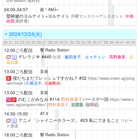
2nd season 最終回
24:00-24:57
超！A&G+
鷲崎健のヨルナイト×ヨルナイト
月曜マンスリーアシスタント:
中島
由貴
(最終週)
2024/12/24(火)
20
21
22
23
24
25
26
27
28
29
30
31
32
33
34
35
36
37
38
39
40
41
42
43
12:00ごろ配信
響 Radio Station
デレラジ☆
#445
出演：
飯田友子
、
ルゥティン
、
髙野麻美
、
立
再
花日菜
13:00ごろ配信
音泉
僕たちまだフレッシュですかね？
#32
https://www.onsen.ag/prog
！
ram/fresh
(
天﨑滉平
,
大塚剛央
)
13:00ごろ配信
音泉
のむこがみなみ
#114
野村香菜子
バースデー回
https://www.o
終
！
nsen.ag/program/nkm/
(
野村香菜子
,
古賀葵
,
南早紀
)
14:30-15:00
AT-X
アニメ「シャイニーカラーズ」
#23 私にできること
リピー
再
ト放送
18:00ごろ配信
響 Radio Station