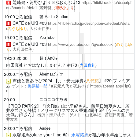
鷲崎健・河野ひより 8ぶおんぶ
#13
https://hibiki-radio.jp/descripti
！
on/8buonbu/detail
(鷲崎健,
河野ひより
)
19:00ごろ配信
響 Radio Station
CAFÉ de UKI
#03
https://hibiki-radio.jp/description/cafedeuki/detail
！
(
のぐちゆり
, 大和田仁美)
19:00ごろ配信
YouTube
CAFÉ de UKI
#03
https://www.youtube.com/@cafedeuki
(
のぐちゆ
！
り
, 大和田仁美)
19:30-20:00
超！A&G+
内田真礼とおはなししません？
#478
(
内田真礼
)
20:00ごろ配信
Abemaビデオ
声優と夜あそび2024
【月：安元洋貴×
八代拓
】 #29 プレミア
￥
ム
ゲスト：
梅原裕一郎
/ #安元八代と夜あそび
https://abema.app/HpQ
n
20:00
ニコニコ生放送
【PICO PARK 2】『i☆Ris』山北早紀さん、茜屋日海夏さん、
若
井友希
さん登場！メリークリスマス＆番組2周年SP【ゲームのお
天気お姉さん】
出演：瀬戸桃子、ゲスト：山北早紀、茜屋日海夏、
若
井友希
20:00ごろ配信
Audee
永塚拓馬のtake your time
#21
永塚拓馬
が選ぶ年末年始にオス
￥