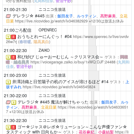
0分を無料配信
(
丸岡和佳奈
,
菅沼千紗
)
21:00-21:30
ニコニコ生放送
デレラジ☆
#445
出演：
飯田友子
、
ルゥティン
、
髙野麻美
、
立花
日菜
https://live.nicovideo.jp/watch/lv346382929
※12/30は放送お休み
21:00ごろ配信
OPENREC
おうちとれーにんぐっ！
#04
https://www.openrec.tv/live/ovrdv
￥
！
26w7rj
(
春咲暖
,
陽高真白
)
21:00-22:30
ZAIKO
和び紗び じゅーおーむじん
～クリスマス会～
ゲスト：
関根
￥
！
瞳
・
結名美月
https://voicegarage.zaiko.io/buy/1xWQ:DJF:24488
(
丸岡和
佳奈
,
菅沼千紗
)
21:00-23:00
ニコニコ生放送
井澤詩織と日笠陽子の机のアイスが溶けるほど #14
ゲスト：
上
￥
坂すみれ
https://live.nicovideo.jp/watch/lv346545824
21:30-22:00
ニコニコ生放送
デレラジ☆
#445 魔法が解けちゃった
出演：
飯田友子
、
ルゥ
￥
ティン
、
髙野麻美
、
立花日菜
https://live.nicovideo.jp/watch/lv34633651
7
※12/30は放送お休み
21:30-22:30
ニコニコ生放送
ゴー☆ジャス＠レボ☆リューション～こんな声優ファン☆
￥
！
タスティック with 日向もか～
ゲスト：
花谷麻妃
、
小森結梨
https://li