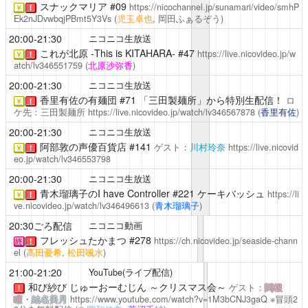
スナックマリア
#09
https://nicochannel.jp/sunamari/video/smhP
￥
！
Ek2nJDvwbqjPBmt5Y3Vs
(
児玉卓也
, 岡田ふぁるぞう)
20:00-21:30
ニコニコ生放送
これが北原 -This is KITAHARA-
#47
https://live.nicovideo.jp/w
￥
！
atch/lv346551759
(
北原沙弥香
)
20:00-21:30
ニコニコ生放送
香里有佐の有麺団
#71 「三田製麺所」から特別生配信！
ロ
￥
！
ケ先：三田製麺所
https://live.nicovideo.jp/watch/lv346567878
(
香里有佐
)
20:00-21:30
ニコニコ生放送
阿部敦の声優百貨店
#141
ゲスト：
川村玲奈
https://live.nicovid
￥
！
eo.jp/watch/lv346553798
20:00-21:30
ニコニコ生放送
青木瑠璃子のI have Controller
#221 ケーキバッシュ
https://li
￥
！
ve.nicovideo.jp/watch/lv346496613
(
青木瑠璃子
)
20:30ごろ配信
ニコニコ動画
フレッシュたかまつ
#278
https://ch.nicovideo.jp/seaside-chann
終
！
el
(
高田憂希
,
松田颯水
)
21:00-21:20
YouTube(ライブ配信)
和び紗び じゅーおーむじん
～クリスマス会～
ゲスト：
関根
！
瞳
・
結名美月
https://www.youtube.com/watch?v=1M3bCNJ3gaQ
※冒頭2