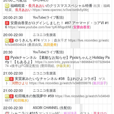
福嶋晴菜・
長月あおい
のクリスマススペシャル特番
出演：福嶋
￥
晴菜、
長月あおい
https://www.openrec.tv/live/ovrdv5y06rj
20:00-21:30
YouTube(ライブ配信)
安齋由香里がログインしました！
#87 アーマード・コアVI #1
！
6
https://www.youtube.com/live/1pK-Mlqpd0M
(
安齋由香里
)
20:00-22:00
ニコニコ生放送
ゆうきんち
#74
ゲスト：森永千才
https://live.nicovideo.jp/watc
￥
！
h/lv346504624
(桑原由気,
高田憂希
)
20:30
YouTube(ライブ配信)
Pyxisチャンネル
【素敵なお知らせ】PyxisちゃんとHoliday Pa
！
rty！【もあるよ】
https://x.com/info_pyxis/status/18696843107328494
74
※後半はFC限定配信
(豊田萌絵,
伊藤美来
)
21:00-22:00
ニコニコ生放送
実質家みたいなチャンネル
#38 【はれひよコラボ】
ゲス
￥
！
ト：
河野ひより
https://live.nicovideo.jp/watch/lv346559976
(
前川涼子
)
21:00-22:00
ニコニコ生放送
松田颯水の無我夢中
#59
https://live.nicovideo.jp/watch/lv34649
￥
！
6677
(
松田颯水
)
22:00-22:30
ASOBI CHANNEL (生配信)
シャニラジ
#315
マンスリーMC：
前川涼子
、ゲスト：
黒木ほの