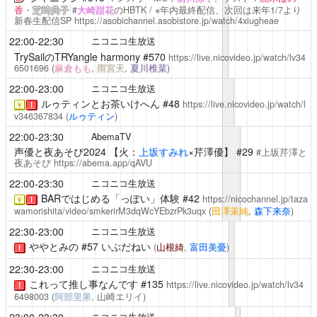
香
・
芝崎典子
#
大崎甜花
のHBTK / ※年内最終配信、次回は来年1/7より
新春生配信SP
https://asobichannel.asobistore.jp/watch/4xiugheae
22:00-22:30
ニコニコ生放送
TrySailのTRYangle harmony
#570
https://live.nicovideo.jp/watch/lv34
6501696
(
麻倉もも
,
雨宮天
,
夏川椎菜
)
22:00-23:00
ニコニコ生放送
ルゥティンとお茶いけへん
#48
https://live.nicovideo.jp/watch/l
￥
！
v346367834
(
ルゥティン
)
22:00-23:30
AbemaTV
声優と夜あそび2024
【火：
上坂すみれ
×
芹澤優
】 #29
#上坂芹澤と
夜あそび
https://abema.app/qAVU
22:00-23:30
ニコニコ生放送
BARではじめる「っぽい」体験
#42
https://nicochannel.jp/taza
￥
！
wamorishita/video/smkerirM3dqWcYEbzrPk3uqx
(
田澤茉純
,
森下来奈
)
22:30-23:00
ニコニコ生放送
ややとみの
#57 いぶだねい
(
山根綺
,
富田美憂
)
！
22:30-23:00
ニコニコ生放送
これって推し事なんです
#135
https://live.nicovideo.jp/watch/lv34
！
6498003
(
阿部里果
, 山崎エリイ)