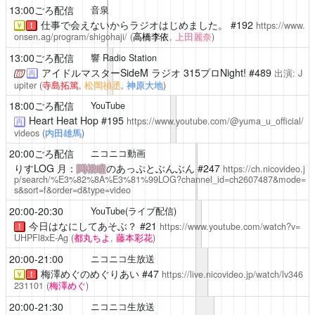
13:00ごろ配信
音泉
仕事で会えないからラジオはじめました。
#192
https://www.
￥
！
onsen.ag/program/shigohaji/
(
高橋李依
,
上田麗奈
)
13:00ごろ配信
響 Radio Station
アイドルマスターSideM ラジオ 315プロNight!
#489
出演: J
再
upiter (
寺島拓篤
,
松岡禎丞
,
神原大地
)
18:00ごろ配信
YouTube
Heart Heat Hop
#195
https://www.youtube.com/@yuma_u_official/
再
videos
(
内田雄馬
)
20:00ごろ配信
ニコニコ動画
りすLOG
月：
関根瞳
のあっぷとぶんぶん #247
https://ch.nicovideo.j
p/search/%E3%82%8A%E3%81%99LOG?channel_id=ch2607487&mode=
s&sort=f&order=d&type=video
20:00-20:30
YouTube(ライブ配信)
今日はなにしてあそぶ？
#21
https://www.youtube.com/watch?v=
！
UHPFl8xE-Ag
(
都丸ちよ
,
藤本彩花
)
20:00-21:00
ニコニコ生放送
梅澤めぐのめぐりあい
#47
https://live.nicovideo.jp/watch/lv346
￥
！
231101
(
梅澤めぐ
)
20:00-21:30
ニコニコ生放送