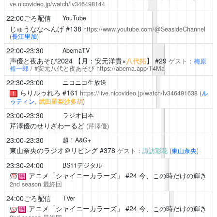
ve.nicovideo.jp/watch/lv346498144
22:00ごろ配信
YouTube
じゅうななへんげ
#138
https://www.youtube.com/@SeasideChannel
(
長江里加
)
22:00-23:30
AbemaTV
声優と夜あそび2024
【月：安元洋貴×
八代拓
】 #29
ゲスト：
梅原
裕一郎
/ #安元八代と夜あそび
https://abema.app/T4Ma
22:30-23:00
ニコニコ生放送
らりルゥれろ
#161
https://live.nicovideo.jp/watch/lv346491638
(
ル
！
ゥティン
,
武田羅梨沙多胡
)
23:00-23:30
ラジオ日本
芹澤優のせりざわーるど
(
芹澤優
)
23:00-23:30
超！A&G+
東山奈央のラジオ＠リビング
#378
ゲスト：
諏訪彩花
(
東山奈央
)
23:30-24:00
BS11デジタル
アニメ「シャイニーカラーズ」
#24 今、この時だけの輝き
終
2nd season 最終回
24:00ごろ配信
TVer
アニメ「シャイニーカラーズ」
#24 今、この時だけの輝き
終