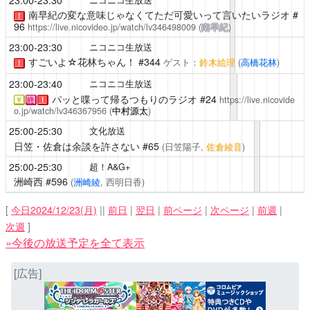
23:00-23:30
ニコニコ生放送
南早紀の変な意味じゃなくてただ可愛いって言いたいラジオ
#
！
96
https://live.nicovideo.jp/watch/lv346498009
(
南早紀
)
23:00-23:30
ニコニコ生放送
すごいよ☆花林ちゃん！
#344
ゲスト：
鈴木絵理
(
高橋花林
)
！
23:00-23:40
ニコニコ生放送
パッと喋って帰るつもりのラジオ
#24
https://live.nicovide
￥
終
！
o.jp/watch/lv346367956
(
中村源太
)
25:00-25:30
文化放送
日笠・佐倉は余談を許さない
#65
(日笠陽子,
佐倉綾音
)
25:00-25:30
超！A&G+
洲崎西
#596
(
洲崎綾
, 西明日香)
[
今日2024/12/23(月)
||
前日
|
翌日
|
前ページ
|
次ページ
|
前週
|
次週
]
»今後の放送予定を全て表示
[広告]