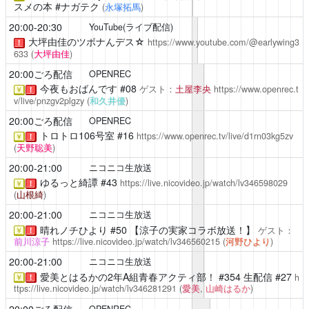
スメの本 #ナガテク
(
永塚拓馬
)
20:00-20:30
YouTube(ライブ配信)
大坪由佳のツボナんデス☆
https://www.youtube.com/@earlywing3
！
633
(
大坪由佳
)
20:00ごろ配信
OPENREC
今夜もおばんです
#08
ゲスト：
土屋李央
https://www.openrec.t
￥
！
v/live/pnzgv2plgzy
(
和久井優
)
20:00ごろ配信
OPENREC
トロトロ106号室
#16
https://www.openrec.tv/live/d1rn03kg5zv
￥
！
(
天野聡美
)
20:00-21:00
ニコニコ生放送
ゆるっと綺譚
#43
https://live.nicovideo.jp/watch/lv346598029
￥
！
(
山根綺
)
20:00-21:00
ニコニコ生放送
晴れノチひより
#50 【涼子の実家コラボ放送！】
ゲスト：
￥
！
前川涼子
https://live.nicovideo.jp/watch/lv346560215
(
河野ひより
)
20:00-21:00
ニコニコ生放送
愛美とはるかの2年A組青春アクティ部！
#354 生配信 #27
h
￥
！
ttps://live.nicovideo.jp/watch/lv346281291
(
愛美
,
山崎はるか
)
20:00ごろ配信
OPENREC