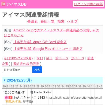
ログイン状態の確認
アイマスDB
アイマス関連番組情報
番組表
番組一覧
検索
ヘルプ
[広告]
Amazon.co.jpでのアイドルマスター関連商品のお買いもの
はこちらから
[広告]
【楽天市場】Apple Gift Card 認定店
[広告]
【楽天市場】Google Play ギフトコード 認定店
[
今日2024/12/23(月)
||
前日
|
翌日
|
前ページ
|
次ページ
|
前週
|
次週
]
[
番組表の表示設定
]
2024/12/23(月)
20
21
22
23
24
25
26
27
28
29
30
31
32
33
34
35
36
37
38
39
40
41
42
43
12:00ごろ配信
響 Radio Station
わきことせりこ
#143
https://hibiki-radio.jp/description/wts/detail
終
！
(
和氣あず未
,
芹澤優
)