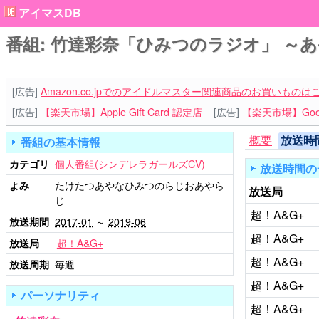
アイマスDB
番組: 竹達彩奈「ひみつのラジオ」 ～
[広告]
Amazon.co.jpでのアイドルマスター関連商品のお買いものは
[広告]
【楽天市場】Apple Gift Card 認定店
[広告]
【楽天市場】Goog
概要
放送時
番組の基本情報
カテゴリ
個人番組(シンデレラガールズCV)
放送時間の
よみ
たけたつあやなひみつのらじおあやら
放送局
じ
超！A&G+
放送期間
2017-01
～
2019-06
超！A&G+
放送局
超！A&G+
超！A&G+
放送周期
毎週
超！A&G+
パーソナリティ
超！A&G+