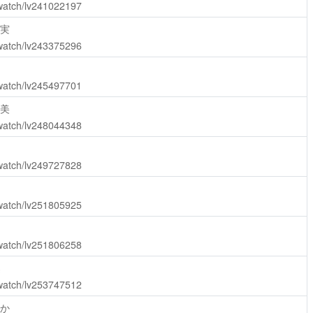
p/watch/lv241022197
な実
p/watch/lv243375296
p/watch/lv245497701
仁美
p/watch/lv248044348
p/watch/lv249727828
p/watch/lv251805925
p/watch/lv251806258
p/watch/lv253747512
やか