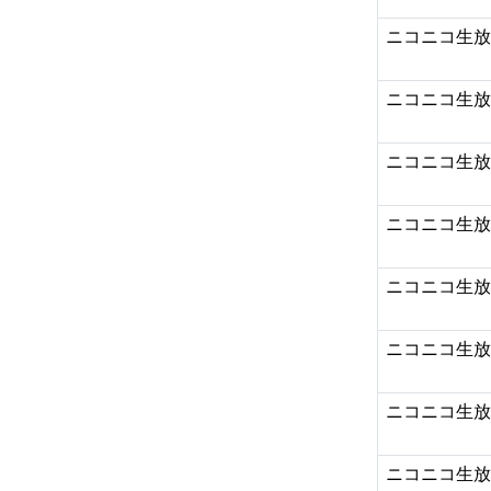
ニコニコ生
ニコニコ生
ニコニコ生
ニコニコ生
ニコニコ生
ニコニコ生
ニコニコ生
ニコニコ生