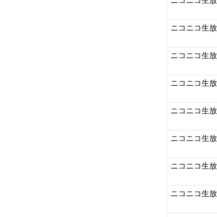
ニコニコ生
ニコニコ生
ニコニコ生
ニコニコ生
ニコニコ生
ニコニコ生
ニコニコ生