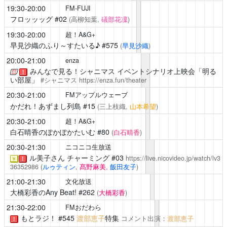
19:30-20:00
FM-FUJI
フロッッッグ
#02
(高柳知葉,
礒部花凜
)
19:30-20:00
超！A&G+
早見沙織のふり～すたいる♪
#575
(
早見沙織
)
20:00-21:00
enza
みんなで見る！シャニマス イベントシナリオ上映会「明る
！
い部屋」
#シャニマス
https://enza.fun/theater
20:30-21:00
FMアップルウェーブ
かだれ！あずまし列島
#15
(三上枝織,
山本希望
)
20:30-21:00
超！A&G+
白石晴香のぽかぽかたいむ
#80
(
白石晴香
)
20:30-21:30
ニコニコ生放送
ル美子さん チャーミング
#03
https://live.nicovideo.jp/watch/lv3
￥
！
36352986
(
ルゥティン
,
髙野麻美
,
飯田友子
)
21:00-21:30
文化放送
大橋彩香のAny Beat!
#262
(
大橋彩香
)
21:30-22:00
FMおだわら
もとラジ！
#545
渡部恵子
特集
コメント出演：
渡部恵子
！