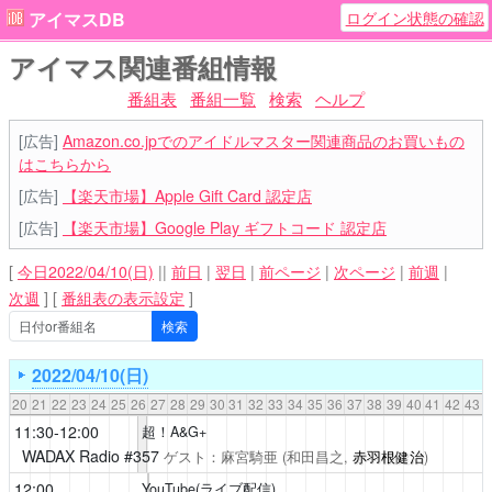
ログイン状態の確認
アイマスDB
アイマス関連番組情報
番組表
番組一覧
検索
ヘルプ
[広告]
Amazon.co.jpでのアイドルマスター関連商品のお買いもの
はこちらから
[広告]
【楽天市場】Apple Gift Card 認定店
[広告]
【楽天市場】Google Play ギフトコード 認定店
[
今日2022/04/10(日)
||
前日
|
翌日
|
前ページ
|
次ページ
|
前週
|
次週
]
[
番組表の表示設定
]
2022/04/10(日)
20
21
22
23
24
25
26
27
28
29
30
31
32
33
34
35
36
37
38
39
40
41
42
43
11:30-12:00
超！A&G+
WADAX Radio
#357
ゲスト：麻宮騎亜
(和田昌之,
赤羽根健治
)
12:00
YouTube(ライブ配信)