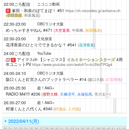
22:00ごろ配信
ニコニコ動画
峯田・和泉のぽてまぼ！
#51
https://ch.nicovideo.jp/anitama-ch
！
(
峯田茉優
, 和泉風花)
22:30-23:00
OBCラジオ大阪
めっちゃすきやねん
#471
(
大空直美
, 中島唯,
松田颯水
)
22:30-23:00
文化放送
花澤香菜のひとりでできるかな？
#541
(
花澤香菜
)
24:00ごろ配信
YouTube
アイマスch
【シャニマス】
イルミネーションスターズ
4周
！
年ユニットPV
https://www.youtube.com/watch?v=tcUNvITPQg4
24:00-24:10
OBCラジオ大阪
阪口くんと釘宮さんのブックトラベラー
#14
(阪口大助,
釘宮理恵
)
25:00-25:30
超！A&G+
RADIO M4!!!!
#236
(
濱野大輝
,
天﨑滉平
,
永塚拓馬
, 市川太一)
26:30-27:00
超！A&G+
村瀬くんと八代くん
#340
(
村瀬歩
,
八代拓
)
2022/04/11(月)
20
21
22
23
24
25
26
27
28
29
30
31
32
33
34
35
36
37
38
39
40
41
42
43