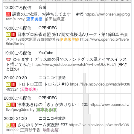
13:00ごろ配信
音泉
調査のご依頼、お待ちしてます！
#45
https://www.onsen.ag/prog
！
ram/survey
(
富田美憂
, 前田佳織里)
16:00ごろ配信
OPENREC
日本プロ麻雀連盟 第17期女流桜花Aリーグ・第1節B卓
吾妻
￥
！
さおりvs鈴木彩夏vs白銀紗希vs
伊達朱里紗
https://www.openrec.tv/live/e
5rkn3ko1rv
19:00ごろ配信
YouTube
ゆるます！
ガラス絵の具でステンドグラス風アイマスイラス
ト描いてみた
https://www.youtube.com/watch?v=FcwOkkrRuEY
(
APさ
とほの
)
20:00-20:30
ニコニコ生放送
トロトロ王国
トロらジ #13
https://live.nicovideo.jp/watch/lv336
￥
！
483324
(
天野聡美
)
20:00ごろ配信
OPENREC
涼本あきほの「き」が抜けない！
#05
https://www.openrec.tv/
￥
！
live/pnzg3dne1ry
(
涼本あきほ
)
20:00-21:30
ニコニコ生放送
さちゆりゲーム実況部
#37
https://live.nicovideo.jp/watch/lv336
￥
！
303292
(三澤紗千香,
駒形友梨
)