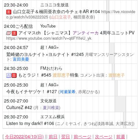
23:30-24:00
ニコニコ生放送
山口立花子＆楠田亜衣奈の今チェキAR
#104
https://live.nicovide
！
o.jp/watch/lv336222325
(
山口立花子
, 楠田亜衣奈)
24:00ごろ配信
YouTube
アイマスch
【シャニマス】
アンティーカ
4周年ユニットPV
！
https://www.youtube.com/watch?v=q6FYifeU_yk
24:00-24:57
超！A&G+
鷲崎健のヨルナイト×ヨルナイト
#1245
月曜マンスリーアシスタン
ト:
富田美憂
24:30-25:00
FMおだわら
もとラジ！
#545
渡部恵子
特集
コメント出演：
渡部恵子
再
！
25:00-25:30
超！A&G+
今夜もイチヤヅケ！
#127
(
河瀬茉希
, 赤尾ひかる)
25:00-27:00
文化放送
CultureZ
#42
(月：
夏川椎菜
)
26:30-27:00
エフエム横浜
Listen to my dark!!
#106
(ニノミヤユイ, きつね[淡路幸誠, 大津広次])
[
今日2022/04/10(日)
||
前日
|
翌日
|
前ページ
|
次ページ
|
前週
|