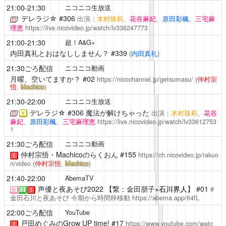
21:00-21:30
ニコニコ生放送
デレラジ☆
#306
出演：
木村珠莉
、
花谷麻妃
、
原田彩楓
、
三宅麻
理恵
https://live.nicovideo.jp/watch/lv336247773
21:00-21:30
超！A&G+
内田真礼とおはなししません？
#339
(
内田真礼
)
21:30ごろ配信
ニコニコ動画
月曜、空いてますか？
#02
https://nicochannel.jp/getsumasu/
(
仲村宗
悟
,
Machico
)
21:30-22:00
ニコニコ生放送
デレラジ☆
#306 魔法が解けちゃった
出演：
木村珠莉
、
花谷
￥
麻妃
、
原田彩楓
、
三宅麻理恵
https://live.nicovideo.jp/watch/lv33612753
1
21:30ごろ配信
ニコニコ動画
仲村宗悟・Machicoのらくおん
#155
https://ch.nicovideo.jp/rakuo
！
n/video
(
仲村宗悟
,
Machico
)
21:40-22:00
AbemaTV
声優と夜あそび2022
【繋：金田朋子×
石川界人
】 #01
#
新
注
！
金田石川と夜あそび
今期から時間枠移動
https://abema.app/64fL
22:00ごろ配信
YouTube
戸田めぐみのGrow UP time!
#17
https://www.youtube.com/watc
！