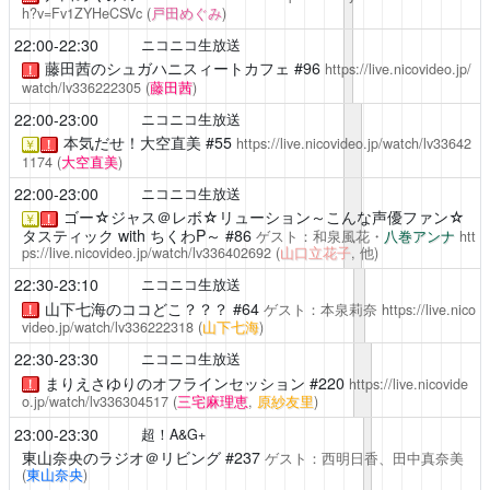
h?v=Fv1ZYHeCSVc
(
戸田めぐみ
)
22:00-22:30
ニコニコ生放送
藤田茜のシュガハニスィートカフェ
#96
https://live.nicovideo.jp/
！
watch/lv336222305
(
藤田茜
)
22:00-23:00
ニコニコ生放送
本気だせ！大空直美
#55
https://live.nicovideo.jp/watch/lv33642
￥
！
1174
(
大空直美
)
22:00-23:00
ニコニコ生放送
ゴー☆ジャス＠レボ☆リューション～こんな声優ファン☆
￥
！
タスティック with ちくわP～
#86
ゲスト：和泉風花・
八巻アンナ
htt
ps://live.nicovideo.jp/watch/lv336402692
(
山口立花子
, 他)
22:30-23:10
ニコニコ生放送
山下七海のココどこ？？？
#64
ゲスト：本泉莉奈
https://live.nico
！
video.jp/watch/lv336222318
(
山下七海
)
22:30-23:30
ニコニコ生放送
まりえさゆりのオフラインセッション
#220
https://live.nicovide
！
o.jp/watch/lv336304517
(
三宅麻理恵
,
原紗友里
)
23:00-23:30
超！A&G+
東山奈央のラジオ＠リビング
#237
ゲスト：西明日香、田中真奈美
(
東山奈央
)