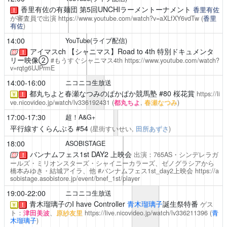
香里有佐の有麺団
第5回UNCHIラーメントーナメント
香里有佐
！
が審査員で出演
https://www.youtube.com/watch?v=aXLfXY6vdTw
(
香里
有佐
)
14:00
YouTube(ライブ配信)
アイマスch
【シャニマス】Road to 4th 特別ドキュメンタ
！
リー映像②
#もうすぐシャニマス4th
https://www.youtube.com/watch?
v=rqtg6UJPrmE
14:00-16:00
ニコニコ生放送
都丸ちよと春瀬なつみのぱかぱか競馬塾
#80 桜花賞
https://li
￥
！
ve.nicovideo.jp/watch/lv336192431
(
都丸ちよ
,
春瀬なつみ
)
17:00-17:30
超！A&G+
平行線すくらんぶる
#54
(星街すいせい,
田所あずさ
)
18:00
ASOBISTAGE
バンナムフェス1st DAY2 上映会
出演：765AS・シンデレラガ
！
ールズ・ミリオンスターズ・シャイニーカラーズ、ゼノグラシアから
橋本みゆき・結城アイラ、他 #バンナムフェス1st_day2上映会
https://a
sobistage.asobistore.jp/event/bnef_1st/player
19:00-22:00
ニコニコ生放送
青木瑠璃子のI have Controller
青木瑠璃子
誕生祭特番
ゲス
￥
！
ト：
津田美波
、
原紗友里
https://live.nicovideo.jp/watch/lv336211396
(
青
木瑠璃子
)