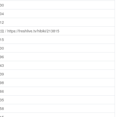
030
904
712
信 /
https://freshlive.tv/hibiki/213815
715
000
296
543
039
298
666
735
658