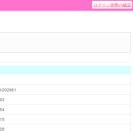
ログイン状態の確認
iki/202961
963
254
015
028