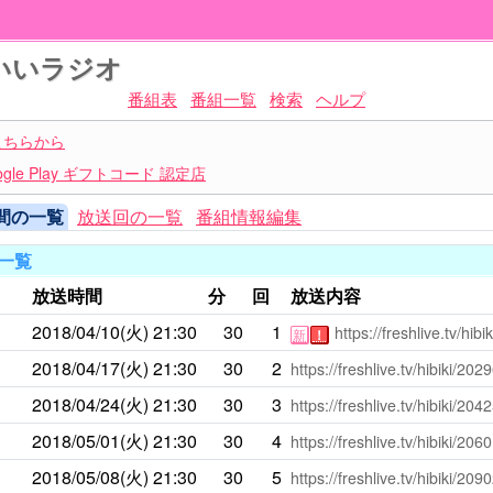
いいラジオ
番組表
番組一覧
検索
ヘルプ
こちらから
le Play ギフトコード 認定店
間の一覧
放送回の一覧
番組情報編集
一覧
放送時間
分
回
放送内容
2018/04/10(火)
21:30
30
1
https://freshlive.tv/hib
新
！
2018/04/17(火)
21:30
30
2
https://freshlive.tv/hibiki/202
2018/04/24(火)
21:30
30
3
https://freshlive.tv/hibiki/204
2018/05/01(火)
21:30
30
4
https://freshlive.tv/hibiki/206
2018/05/08(火)
21:30
30
5
https://freshlive.tv/hibiki/209