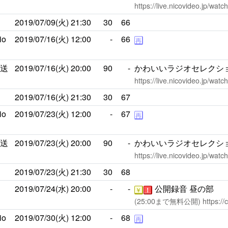
https://live.nicovideo.jp/wat
画
2019/07/09(火)
21:30
30
66
io
2019/07/16(火)
12:00
-
66
再
放送
2019/07/16(火)
20:00
90
-
かわいいラジオセレクション
https://live.nicovideo.jp/wat
画
2019/07/16(火)
21:30
30
67
io
2019/07/23(火)
12:00
-
67
再
放送
2019/07/23(火)
20:00
90
-
かわいいラジオセレクション
https://live.nicovideo.jp/wat
画
2019/07/23(火)
21:30
30
68
画
2019/07/24(水)
20:00
-
-
公開録音 昼の部
￥
！
(25:00まで無料公開)
https://
io
2019/07/30(火)
12:00
-
68
再