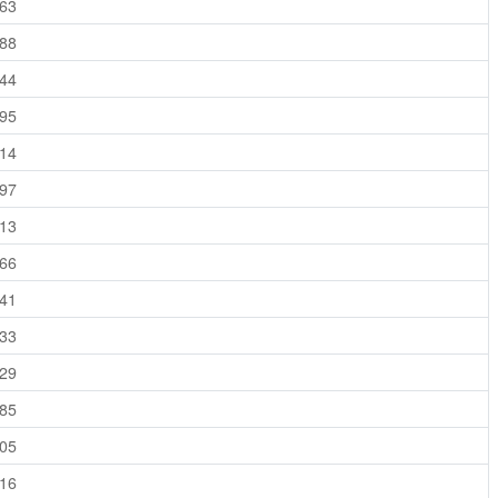
463
088
444
095
114
397
413
466
641
733
829
385
405
416