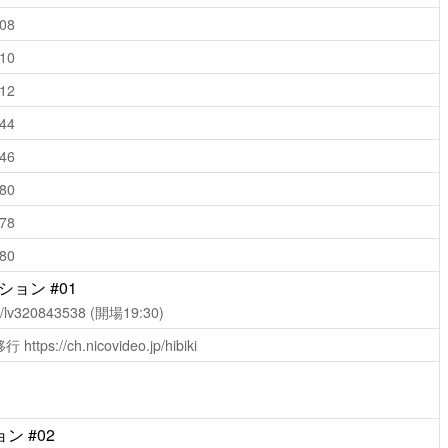
608
610
612
344
346
780
978
980
ョン #01
ch/lv320843538
(開場19:30)
移行
https://ch.nicovideo.jp/hibiki
 #02