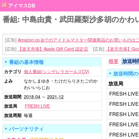
アイマスDB
番組: 中島由貴・武田羅梨沙多胡のかわ
[広告]
Amazon.co.jpでのアイドルマスター関連商品のお買いものは
[広告]
【楽天市場】Apple Gift Card 認定店
[広告]
【楽天市場】Goog
概要
放送時
番組の基本情報
カテゴリ
個人番組(シンデレラガールズCV)
放送時間の
よみ
なかしまゆき・たけだらりさたごのか
放送局
わいいらじお
FRESH LIVE
放送期間
2018-04
～
2021-12
FRESH LIVE
放送局
FRESH LIVE
FRESH LIVE
放送周期
毎週
FRESH LIVE
パーソナリティ
FRESH LIVE