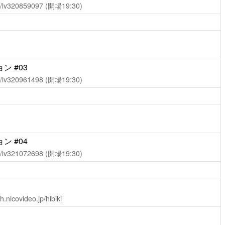
ch/lv320859097
(開場19:30)
 #03
ch/lv320961498
(開場19:30)
 #04
ch/lv321072698
(開場19:30)
ch.nicovideo.jp/hibiki