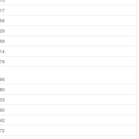
915
617
558
129
758
014
579
266
580
703
760
742
272