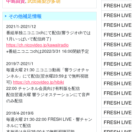
中島由貴
,
武田羅梨沙多胡
FRESH LIVE
FRESH LIVE
その他補足情報
FRESH LIVE
2021/1-2021/12
番組単独ニコニコchにて配信(響ラジオchでは
FRESH LIVE
1月いっぱいで配信終了)
FRESH LIVE
https://ch.nicovideo.jp/kawaiiradio
※番組ニコニコchは2022/3/31 16:00閉鎖予定
FRESH LIVE
2019/7-2021/1
FRESH LIVE
毎週火曜 21:30 ニコニコ動画「響ラジオチャ
FRESH LIVE
ンネル」にて配信(翌水曜23:59まで無料視聴
可)
https://ch.nicovideo.jp/hibiki
FRESH LIVE
22:00 チャンネル会員向け有料版を配信
FRESH LIVE
配信翌週火曜 響ラジオステーションにて音声
のみ配信
FRESH LIVE
FRESH LIVE
2018/4-2019/6
毎週火曜 21:30-22:00 FRESH LIVE・響チャン
FRESH LIVE
ネルにて配信
本放送は当日25:00まで無料視聴可能
FRESH LIVE