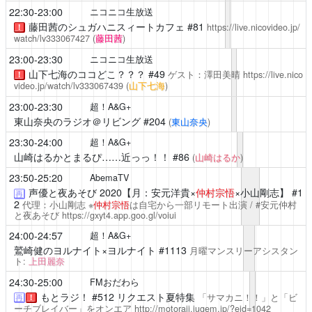
22:30-23:00
ニコニコ生放送
藤田茜のシュガハニスィートカフェ
#81
https://live.nicovideo.jp/
！
watch/lv333067427
(
藤田茜
)
23:00-23:30
ニコニコ生放送
山下七海のココどこ？？？
#49
ゲスト：澤田美晴
https://live.nico
！
video.jp/watch/lv333067439
(
山下七海
)
23:00-23:30
超！A&G+
東山奈央のラジオ＠リビング
#204
(
東山奈央
)
23:30-24:00
超！A&G+
山崎はるかとまるぴ……近っっ！！
#86
(
山崎はるか
)
23:50-25:20
AbemaTV
声優と夜あそび
2020【月：安元洋貴×
仲村宗悟
×小山剛志】 #1
再
2
代理：小山剛志 ※
仲村宗悟
は自宅から一部リモート出演 / #安元仲村
と夜あそび
https://gxyt4.app.goo.gl/voiui
24:00-24:57
超！A&G+
鷲崎健のヨルナイト×ヨルナイト
#1113
月曜マンスリーアシスタン
ト:
上田麗奈
24:30-25:00
FMおだわら
もとラジ！
#512 リクエスト夏特集
「サマカニ！！」と「ビ
再
！
ーチブレイバー」をオンエア
http://motoraji.jugem.jp/?eid=1042