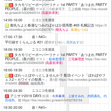
タカモリピーポーパーリナィ
1st PARTY「あつまれ PARTY
￥
！
PEOPLE」(昼の部)
ゲスト：小松未可子、三上枝織
https://live.nicovid
eo.jp/watch/lv332943314
(
高森奈津美
)
14:00-16:00
ニコニコ生放送
都丸ちよと春瀬なつみのぱかぱか競馬塾
#65 札幌記念
https://li
￥
ve.nicovideo.jp/watch/lv332927870
(
都丸ちよ
,
春瀬なつみ
)
17:00-17:30
超！A&G+
平行線すくらんぶる
#21
(星街すいせい,
田所あずさ
)
18:00-19:30
ニコニコ生放送
タカモリピーポーパーリナィ
1st PARTY「あつまれ PARTY
￥
！
PEOPLE」(夜の部)
ゲスト：
松井恵理子
、
三宅麻理恵
https://live.nico
video.jp/watch/lv332943329
(
高森奈津美
)
18:00-19:30
ニコニコ生放送
ぽわっとぽやっとしませんか？
配信イベント「ぽわぽやフ
￥
！
ェス2～カワイイの祭典～」
第1部
https://live.nicovideo.jp/watch/lv33
3162955
(
関根瞳
,
結名美月
)
19:00-24:30
ニコニコ生放送
アニサマ2019
DAY3
出演：
今井麻美
、
上坂すみれ
、
内田真礼
、
内
！
田雄馬
、他
https://live.nicovideo.jp/watch/lv332783154
19:30-20:00
超！A&G+