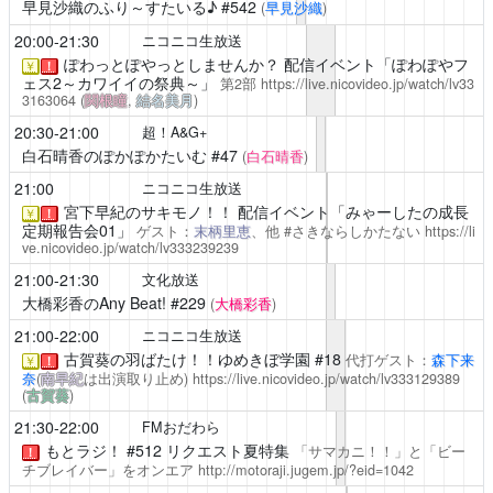
早見沙織のふり～すたいる♪
#542
(
早見沙織
)
20:00-21:30
ニコニコ生放送
ぽわっとぽやっとしませんか？
配信イベント「ぽわぽやフ
￥
！
ェス2～カワイイの祭典～」
第2部
https://live.nicovideo.jp/watch/lv33
3163064
(
関根瞳
,
結名美月
)
20:30-21:00
超！A&G+
白石晴香のぽかぽかたいむ
#47
(
白石晴香
)
21:00
ニコニコ生放送
宮下早紀のサキモノ！！ 配信イベント「みゃーしたの成長
￥
！
定期報告会01」
ゲスト：
末柄里恵
、他 #さきならしかたない
https://li
ve.nicovideo.jp/watch/lv333239239
21:00-21:30
文化放送
大橋彩香のAny Beat!
#229
(
大橋彩香
)
21:00-22:00
ニコニコ生放送
古賀葵の羽ばたけ！！ゆめきぼ学園
#18
代打ゲスト：
森下来
￥
！
奈
(
南早紀
は出演取り止め)
https://live.nicovideo.jp/watch/lv333129389
(
古賀葵
)
21:30-22:00
FMおだわら
もとラジ！
#512 リクエスト夏特集
「サマカニ！！」と「ビー
！
チブレイバー」をオンエア
http://motoraji.jugem.jp/?eid=1042