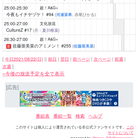
25:00-25:30
超！A&G+
今夜もイチヤヅケ！
#94
(
河瀬茉希
, 赤尾ひかる)
25:00-27:00
文化放送
CultureZ
#17
(月：
夏川椎菜
)
26:30-27:00
超！A&G+
佐藤亜美菜のアミメン！
#255
(
佐藤亜美菜
)
！
[
今日2021/08/22(日)
||
前日
|
翌日
|
前ページ
|
次ページ
|
前週
|
次週
]
»今後の放送予定を全て表示
[広告]
番組表
番組一覧
検索
ヘルプ
このサイトは個人により運営されている非公式ファンサイトです。
この
サイトについて
managed by
@imas_DB
/
@maruamyu