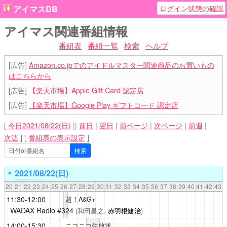
ログイン状態の確認
アイマスDB
アイマス関連番組情報
番組表
番組一覧
検索
ヘルプ
[広告]
Amazon.co.jpでのアイドルマスター関連商品のお買いもの
はこちらから
[広告]
【楽天市場】Apple Gift Card 認定店
[広告]
【楽天市場】Google Play ギフトコード 認定店
[
今日2021/08/22(日)
||
前日
|
翌日
|
前ページ
|
次ページ
|
前週
|
次週
]
[
番組表の表示設定
]
2021/08/22(日)
20
21
22
23
24
25
26
27
28
29
30
31
32
33
34
35
36
37
38
39
40
41
42
43
11:30-12:00
超！A&G+
WADAX Radio
#324
(和田昌之,
赤羽根健治
)
14:00-15:30
ニコニコ生放送