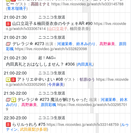
ビー
ゲスト：
髙橋ミナミ
https://live.nicovideo.jp/watch/lv333145788
(
青木瑠璃子
)
21:00-21:30
ニコニコ生放送
山口立花子＆楠田亜衣奈の今チェキAR
#90
https://live.nicovide
！
o.jp/watch/lv333067414
(
山口立花子
, 楠田亜衣奈)
21:00-21:30
ニコニコ生放送
デレラジ☆
#273
出演：
河瀬茉希
、
鈴木みのり
、
髙野麻美
、
原田
彩楓
https://live.nicovideo.jp/watch/lv332823098
21:00-21:30
超！A&G+
内田真礼とおはなししません？
#306
(
内田真礼
)
21:00-22:00
ニコニコ生放送
アトリエ＠＠いまい
#08
ゲスト：
郁原ゆう
https://live.nicovide
￥
！
o.jp/watch/lv333052965
(
今井麻美
)
21:30-22:00
ニコニコ生放送
デレラジ☆
#273 魔法が解けちゃった
出演：
河瀬茉希
、
鈴木
￥
みのり
、
髙野麻美
、
原田彩楓
https://live.nicovideo.jp/watch/lv33295701
9
22:30-23:00
ニコニコ生放送
らりルゥれろ
#75
https://live.nicovideo.jp/watch/lv333148759
(
ルゥ
！
ティン
,
武田羅梨沙多胡
)