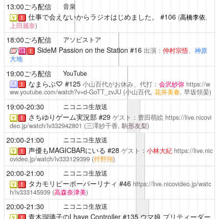
13:00ごろ配信
音泉
仕事で会えないからラジオはじめました。
#106
(
高橋李依
,
￥
！
上田麗奈
)
18:00ごろ配信
アソビストア
SideM Passion on the Station
#16
出演：
仲村宗悟
、
神原
終
！
大地
19:00ごろ配信
YouTube
なまらぶ♡
#125
小山百代がお休み、代打：
会沢紗弥
https://w
再
！
ww.youtube.com/watch?v=d-GoTT_zvJU
(小山百代,
花井美春
, 早坂領晏)
19:00-20:30
ニコニコ生放送
さちゆりゲーム実況部
#29
ゲスト：豊田萌絵
https://live.nicovi
￥
！
deo.jp/watch/lv332942801
(三澤紗千香,
駒形友梨
)
20:00-21:00
ニコニコ生放送
声優もMAGICBARにいる
#28
ゲスト：
小林大紀
https://live.nic
￥
！
ovideo.jp/watch/lv333129399
(
狩野翔
)
20:00-21:00
ニコニコ生放送
タカモリピーポーパーリナィ
#46
https://live.nicovideo.jp/watc
￥
！
h/lv333145939
(
高森奈津美
)
20:00-21:30
ニコニコ生放送
青木瑠璃子のI have Controller
#135 ウマ娘 プリティーダー
￥
！