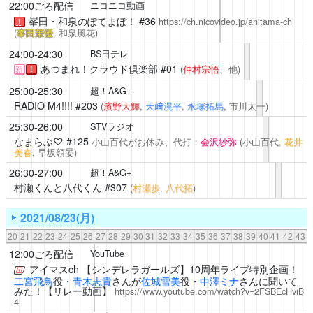
22:00ごろ配信
ニコニコ動画
峯田・和泉のぽてまぼ！
#36
https://ch.nicovideo.jp/anitama-ch
！
(
峯田茉優
, 和泉風花)
24:00-24:30
BS日テレ
あつまれ！クラウド倶楽部
#01
(
仲村宗悟
、他)
新
！
25:00-25:30
超！A&G+
RADIO M4!!!!
#203
(
濱野大輝
,
天﨑滉平
,
永塚拓馬
, 市川太一)
25:30-26:00
STVラジオ
なまらぶ♡
#125
小山百代がお休み、代打：
会沢紗弥
(小山百代,
花井
美春
, 早坂領晏)
26:30-27:00
超！A&G+
村瀬くんと八代くん
#307
(
村瀬歩
,
八代拓
)
2021/08/23(月)
20
21
22
23
24
25
26
27
28
29
30
31
32
33
34
35
36
37
38
39
40
41
42
43
12:00ごろ配信
YouTube
アイマスch
【シンデレラガールズ】10周年ライブ特別企画！
二宮飛鳥
役・
青木志貴
さんが
佐城雪美
役・
中澤ミナ
さんに聞いて
みた！【リレー動画】
https://www.youtube.com/watch?v=2FSBEcHviB
4